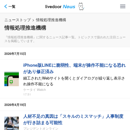
一覧
ニューストップ
>
情報処理推進機構
情報処理推進機構
『情報処理推進機構』に関するニュース記事一覧。トピックスで扱われた注目ニュー
スを掲載しています。
2026年7月15日
iPhone版LINEに脆弱性、端末が操作不能になる恐れ
があり修正済み
細工されたWebサイトを開くとダイアログが繰り返し表示さ
れ操作不能になる
ケータイ Watch
17:51
2026年4月19日
人材不足の真因は「スキルのミスマッチ」人事制度
が行き詰まる可能性
プレジデントオンライン