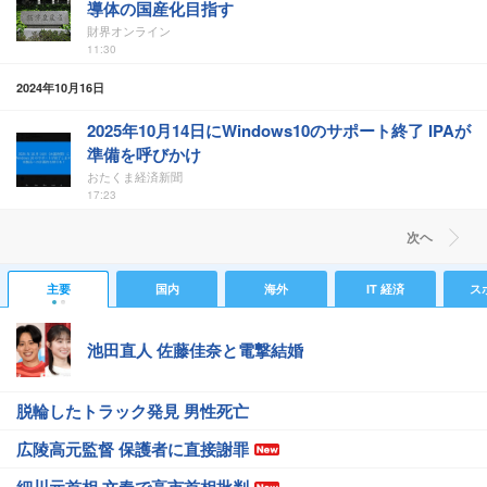
導体の国産化目指す
財界オンライン
11:30
2024年10月16日
2025年10月14日にWindows10のサポート終了 IPAが
準備を呼びかけ
おたくま経済新聞
17:23
次ヘ
主要
国内
海外
IT 経済
ス
池田直人 佐藤佳奈と電撃結婚
脱輪したトラック発見 男性死亡
広陵高元監督 保護者に直接謝罪