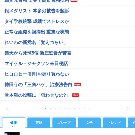
細川元首相 文春で高市首相批判
銀メダリスト 本多灯被告を起訴
タイ学校銃撃 成績でストレスか
正常な組織を誤摘出 重篤な状態
れいわの新党名「覚えづらい」
楽天から死球5個 新庄監督が苦言
マイケル・ジャクソン来日秘話
ヒコロヒー 割引お握り買わない
神田うの「三角ハゲ」治療法告白
堂本剛の投稿に「匂わせなの?」
健康
芸能
ゴシップ
女子
トレンド
Y