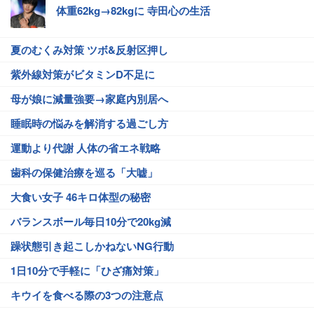
体重62kg→82kgに 寺田心の生活
夏のむくみ対策 ツボ&反射区押し
紫外線対策がビタミンD不足に
母が娘に減量強要→家庭内別居へ
睡眠時の悩みを解消する過ごし方
運動より代謝 人体の省エネ戦略
歯科の保健治療を巡る「大嘘」
大食い女子 46キロ体型の秘密
バランスボール毎日10分で20kg減
躁状態引き起こしかねないNG行動
1日10分で手軽に「ひざ痛対策」
キウイを食べる際の3つの注意点