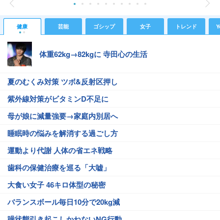
健康
芸能
ゴシップ
女子
トレンド
Y
体重62kg→82kgに 寺田心の生活
夏のむくみ対策 ツボ&反射区押し
紫外線対策がビタミンD不足に
母が娘に減量強要→家庭内別居へ
睡眠時の悩みを解消する過ごし方
運動より代謝 人体の省エネ戦略
歯科の保健治療を巡る「大嘘」
大食い女子 46キロ体型の秘密
バランスボール毎日10分で20kg減
躁状態引き起こしかねないNG行動