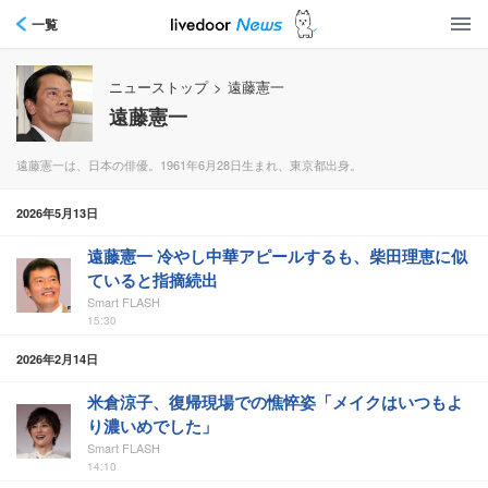
一覧
ニューストップ
>
遠藤憲一
遠藤憲一
遠藤憲一は、日本の俳優。1961年6月28日生まれ、東京都出身。
2026年5月13日
遠藤憲一 冷やし中華アピールするも、柴田理恵に似
ていると指摘続出
Smart FLASH
15:30
2026年2月14日
米倉涼子、復帰現場での憔悴姿「メイクはいつもよ
り濃いめでした」
Smart FLASH
14:10