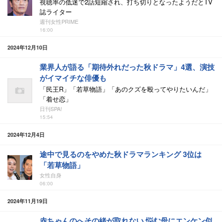
視聴率の低迷で2話短縮され、打ち切りとなったようだとTV
誌ライター
週刊女性PRIME
16:00
2024年12月10日
業界人が語る「期待外れだった秋ドラマ」4選、演技
がイマイチな俳優も
「民王R」「若草物語」「あのクズを殴ってやりたいんだ」
「着せ恋」
日刊SPA!
15:54
2024年12月4日
途中で見るのをやめた秋ドラマランキング 3位は
「若草物語」
女性自身
06:00
2024年11月19日
赤ちゃんのへその緒が取れない 悩む母にエンケン似