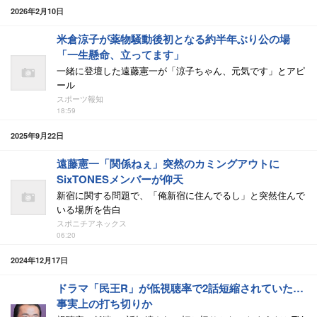
2026年2月10日
米倉涼子が薬物騒動後初となる約半年ぶり公の場
「一生懸命、立ってます」
一緒に登壇した遠藤憲一が「涼子ちゃん、元気です」とアピ
ール
スポーツ報知
18:59
2025年9月22日
遠藤憲一「関係ねぇ」突然のカミングアウトに
SixTONESメンバーが仰天
新宿に関する問題で、「俺新宿に住んでるし」と突然住んで
いる場所を告白
スポニチアネックス
06:20
2024年12月17日
ドラマ「民王R」が低視聴率で2話短縮されていた…
事実上の打ち切りか