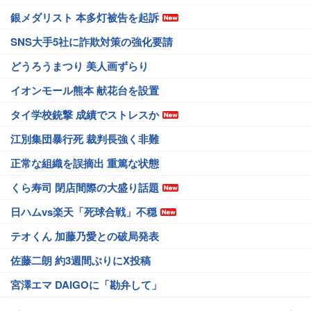
銀メダリスト 本多灯被告を起訴
SNS大手5社に詐欺対策の強化要請
どうろうまつり 美人画ずらり
イオンモール熊本 献花台を設置
タイ学校銃撃 成績でストレスか
江別集団暴行死 裁判長強く非難
正常な組織を誤摘出 重篤な状態
くら寿司 閉店間際の大盛り話題
日ハムvs楽天「死球合戦」不穏
テオくん 加藤乃愛との破局発表
佐藤二朗 約3週間ぶりにX投稿
宮澤エマ DAIGOに「勘弁して」