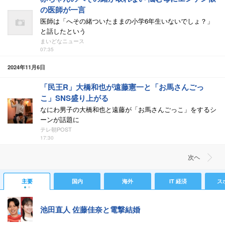
の医師が一言
医師は「へその緒ついたままの小学6年生いないでしょ？」
と話したという
まいどなニュース
07:35
2024年11月6日
「民王R」大橋和也が遠藤憲一と「お馬さんごっ
こ」SNS盛り上がる
なにわ男子の大橋和也と遠藤が「お馬さんごっこ」をするシ
ーンが話題に
テレ朝POST
17:30
次ヘ
主要
国内
海外
IT 経済
ス
池田直人 佐藤佳奈と電撃結婚