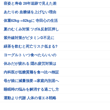
容姿と寿命 28年追跡で見えた差
あたりめ 血糖値を上げない理由
体重62kg→82kgに 寺田心の生活
夏のむくみ対策 ツボ&反射区押し
紫外線対策がビタミンD不足に
緑茶を飲むと死亡リスク低まる?
ヨーグルト いつ食べたらいいの
休みだが疲れる 隠れ疲労対策は
内科医が低糖質麺を食べ比べ検証
母が娘に減量強要→家庭内別居へ
睡眠時の悩みを解消する過ごし方
運動より代謝 人体の省エネ戦略