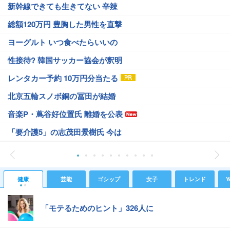
新幹線できても生きてない 辛辣
総額120万円 豊胸した男性を直撃
ヨーグルト いつ食べたらいいの
性接待? 韓国サッカー協会が釈明
レンタカー予約 10万円分当たる
北京五輪スノボ銅の冨田が結婚
音楽P・蔦谷好位置氏 離婚を公表
「要介護5」の志茂田景樹氏 今は
健康
芸能
ゴシップ
女子
トレンド
Y
「モテるためのヒント」326人に