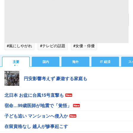
遠藤憲一
記事へ戻る
#芸能ニュース
#芸能総合ニュース
#遠藤憲一
#嵐にしやがれ
#テレビの話題
#女優・俳優
#エンタメ・芸能ニュース
主要
国内
海外
IT 経済
ス
円安影響考えず 豪遊する家庭も
北日本 お盆に台風15号直撃も
宿命…99歳医師が地震で「覚悟」
子ども追い マンションへ侵入か
在留資格なし 越人が惨事起こす