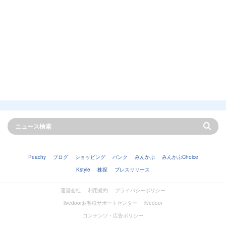
Peachy
ブログ
ショッピング
バンク
みんかぶ
みんかぶChoice
Kstyle
株探
プレスリリース
運営会社
利用規約
プライバシーポリシー
livedoorお客様サポートセンター
livedoor
コンテンツ・広告ポリシー