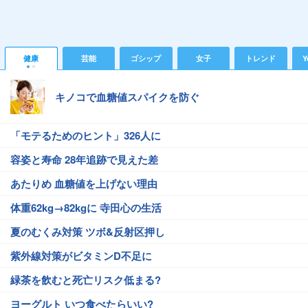
健康
芸能
ゴシップ
女子
トレンド
Y
キノコで血糖値スパイクを防ぐ
「モテるためのヒント」326人に
容姿と寿命 28年追跡で見えた差
あたりめ 血糖値を上げない理由
体重62kg→82kgに 寺田心の生活
夏のむくみ対策 ツボ&反射区押し
紫外線対策がビタミンD不足に
緑茶を飲むと死亡リスク低まる?
ヨーグルト いつ食べたらいい?