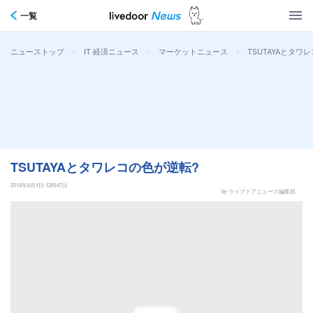
一覧
>
>
>
TSUTAYAとタワ
ニューストップ
IT 経済ニュース
マーケットニュース
TSUTAYAとタワレコの色が逆転?
2014年4月1日 12時47分
by ライブドアニュース編集部