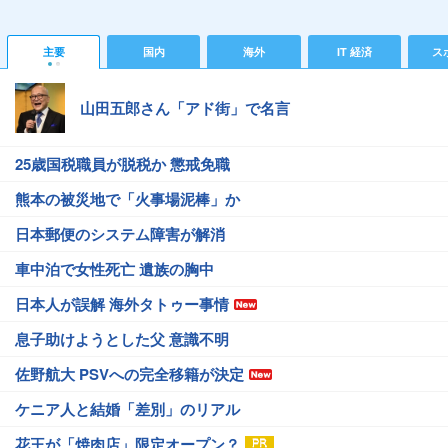
主要
国内
海外
IT 経済
ス
山田五郎さん「アド街」で名言
25歳国税職員が脱税か 懲戒免職
熊本の被災地で「火事場泥棒」か
日本郵便のシステム障害が解消
車中泊で女性死亡 遺族の胸中
日本人が誤解 海外タトゥー事情
息子助けようとした父 意識不明
佐野航大 PSVへの完全移籍が決定
ケニア人と結婚「差別」のリアル
花王が「焼肉店」限定オープン？