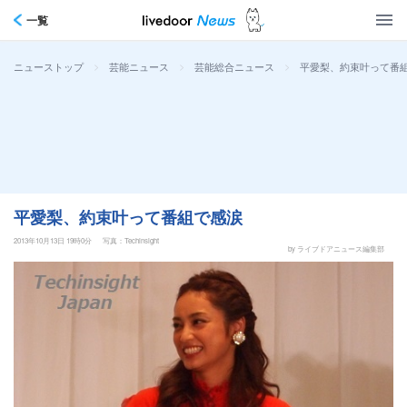
一覧
>
>
>
平愛梨、約束叶って番
ニューストップ
芸能ニュース
芸能総合ニュース
平愛梨、約束叶って番組で感涙
2013年10月13日 19時0分
写真：Techinsight
by ライブドアニュース編集部