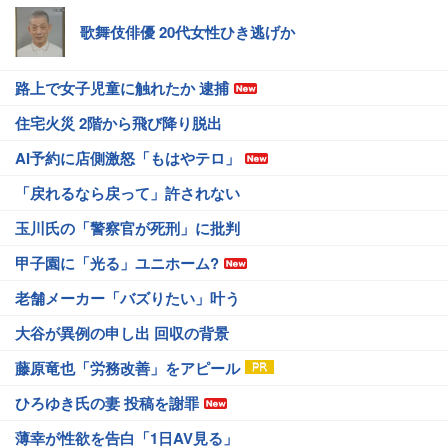
歌舞伎俳優 20代女性ひき逃げか
路上で女子児童に触れたか 逮捕
住宅火災 2階から飛び降り脱出
AI予約に店側激怒「もはやテロ」
「戻れるなら戻って」許されない
玉川氏の「警察官が死刑」に批判
甲子園に「光る」ユニホーム?
老舗メーカー「バズりたい」叶う
大谷が異例の申し出 回収の背景
藤原竜也「労務改善」をアピール
ひろゆき氏の妻 投稿を謝罪
薄幸が性欲を告白「1日AV見る」