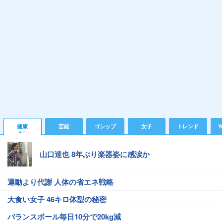
健康
芸能
ゴシップ
女子
トレンド
Y
山口達也 8年ぶり楽器姿に感涙か
運動より代謝 人体の省エネ戦略
大食い女子 46キロ体型の秘密
バランスボール毎日10分で20kg減