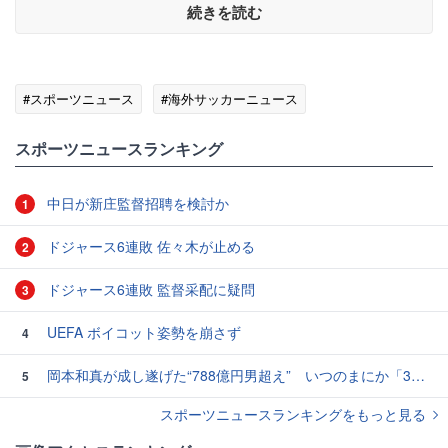
続きを読む
#スポーツニュース
#海外サッカーニュース
スポーツニュースランキング
中日が新庄監督招聘を検討か
1
ドジャース6連敗 佐々木が止める
2
ドジャース6連敗 監督采配に疑問
3
UEFA ボイコット姿勢を崩さず
4
岡本和真が成し遂げた“788億円男超え” いつのまにか「3位」…見据える球団記録更新
5
スポーツニュースランキングをもっと見る