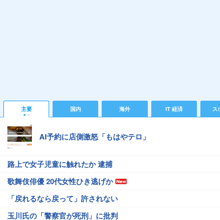
主要
国内
海外
IT 経済
ス
AI予約に店側激怒「もはやテロ」
路上で女子児童に触れたか 逮捕
歌舞伎俳優 20代女性ひき逃げか
「戻れるなら戻って」許されない
玉川氏の「警察官が死刑」に批判