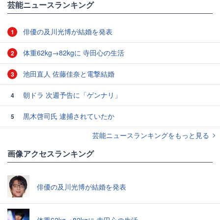
芸能ニュースランキング
俳優の及川光博が結婚を発表
1
体重62kg→82kgに 寺田心の生活
2
池田直人 佐藤佳奈と電撃結婚
3
朝ドラ 次週予告に「ゲンナリ」
4
黒木啓司氏 逮捕されていたか
5
芸能ニュースランキングをもっと見る
画像アクセスランキング
俳優の及川光博が結婚を発表