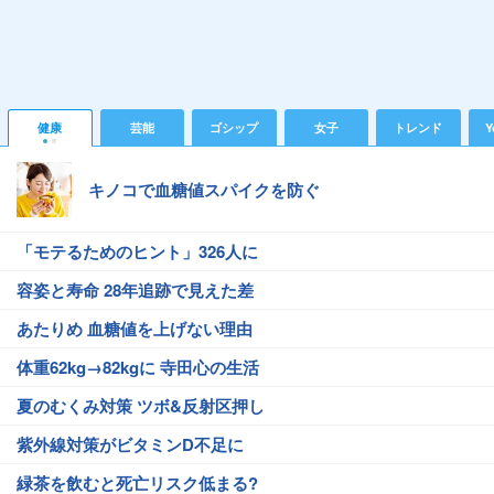
健康
芸能
ゴシップ
女子
トレンド
Y
キノコで血糖値スパイクを防ぐ
「モテるためのヒント」326人に
容姿と寿命 28年追跡で見えた差
あたりめ 血糖値を上げない理由
体重62kg→82kgに 寺田心の生活
夏のむくみ対策 ツボ&反射区押し
紫外線対策がビタミンD不足に
緑茶を飲むと死亡リスク低まる?