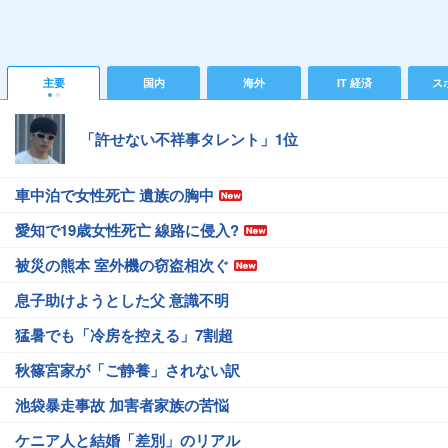
主要
国内
海外
IT 経済
ス
「許せない不祥事タレント」1位
車中泊で女性死亡 遺族の胸中
愛知で19歳女性死亡 線路に侵入?
被災の熊本 室外機の窃盗相次ぐ
息子助けようとした父 意識不明
猛暑でも「冷房を控える」7割超
秋篠宮家が「ご静養」されない訳
池袋暴走事故 加害者家族の苦悩
ケニア人と結婚「差別」のリアル