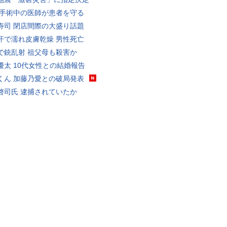
 手術中の医師が患者を守る
寿司 閉店間際の大盛り話題
汗で濡れ皮膚乾燥 男性死亡
で銃乱射 祖父母も殺害か
優太 10代女性との結婚報告
くん 加藤乃愛との破局発表
啓司氏 逮捕されていたか