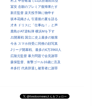
村上 申告敬遠で22試合連続出塁
冨安 念願のプレミア復帰果たす
新庄監督 楽天投手陣に物申す
坂本花織さん 引退後の夏を語る
才木 ドリスに「仕事ね！」と声
鹿島がAT逆転弾 横浜Mを下す
J1開幕戦 国立に史上最多の観客
今永 スマホ待受に同僚の顔写真
Jリーグ開幕戦、最多の6万3960人
広陵元監督 暴力問題で会見謝罪
森保監督、衝撃ゴール16歳に言及
本多灯 代表辞退し被害者に謝罪