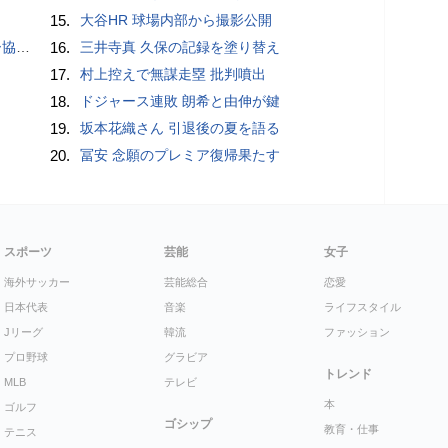
15.
大谷HR 球場内部から撮影公開
が報道
16.
三井寺真 久保の記録を塗り替え
17.
村上控えで無謀走塁 批判噴出
18.
ドジャース連敗 朗希と由伸が鍵
19.
坂本花織さん 引退後の夏を語る
20.
冨安 念願のプレミア復帰果たす
スポーツ
芸能
女子
海外サッカー
芸能総合
恋愛
日本代表
音楽
ライフスタイル
Jリーグ
韓流
ファッション
プロ野球
グラビア
トレンド
MLB
テレビ
本
ゴルフ
ゴシップ
教育・仕事
テニス