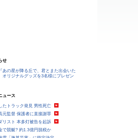
らせ
『あの星が降る丘で、君とまた出会いた
』オリジナルグッズを3名様にプレゼン
ニュース
したトラック発見 男性死亡
高元監督 保護者に直接謝罪
ダリスト 本多灯被告を起訴
金で競艇? 約1.3億円脱税か
地震「激甚災害」に指定決定