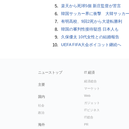
5.
楽天から死球5個 新庄監督が苦言
6.
韓国サッカー界に衝撃 大韓サッカー協会に外国人審判への“性的接待”疑惑 韓国メディア
7.
有明高校、9回2死から大逆転勝利
8.
韓国の審判性接待疑惑 日本人も
9.
久保優太 10代女性との結婚報告
10.
UEFA FIFA大会ボイコット継続へ
ニューストップ
IT 経済
経済総合
主要
マーケット
Web
国内
ガジェット
社会
ITビジネス
政治
IT総合
海外
PR