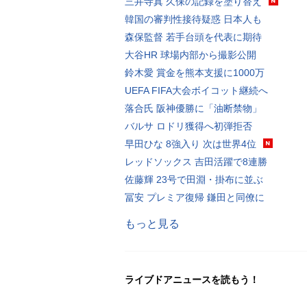
三井寺真 久保の記録を塗り替え
韓国の審判性接待疑惑 日本人も
森保監督 若手台頭を代表に期待
大谷HR 球場内部から撮影公開
鈴木愛 賞金を熊本支援に1000万
UEFA FIFA大会ボイコット継続へ
落合氏 阪神優勝に「油断禁物」
バルサ ロドリ獲得へ初弾拒否
早田ひな 8強入り 次は世界4位
レッドソックス 吉田活躍で8連勝
佐藤輝 23号で田淵・掛布に並ぶ
冨安 プレミア復帰 鎌田と同僚に
もっと見る
ライブドアニュースを読もう！