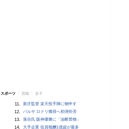
スポーツ
芸能
女子
11.
新庄監督 楽天投手陣に物申す
12.
バルサ ロドリ獲得へ初弾拒否
13.
落合氏 阪神優勝に「油断禁物」
14.
大手企業 役員報酬1億超が最多