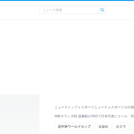
ニューストップ
スポーツニュース
スポーツその他
>
>
W杯オランダ戦 遠藤航がSNSで日本代表にエール「
北中米ワールドカップ
遠藤航
絵文字
メキシコ