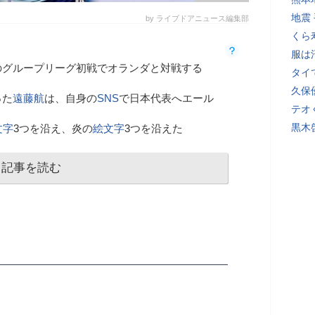
地震
by ライブドアニュース編集部
くら
服は
のグループリーグ初戦でオランダと対戦する
タイ
久保
った
遠藤航
は、自身の
SNS
で日本代表へエール
テオ
黒木
文字
3つを沿え、炎の
絵文字
3つを沿えた
記事を読む