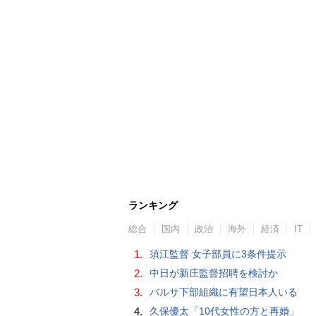
ランキング
総合
国内
政治
海外
経済
IT
1.
須江監督 女子部員に3条件提示
2.
中日が新庄監督招聘を検討か
3.
バルサ下部組織に有望日本人いる
4.
久保優太「10代女性の方と再婚」