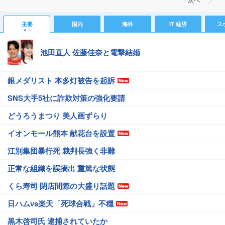
次ヘ
主要
国内
海外
IT 経済
ス
池田直人 佐藤佳奈と電撃結婚
銀メダリスト 本多灯被告を起訴
SNS大手5社に詐欺対策の強化要請
どうろうまつり 美人画ずらり
イオンモール熊本 献花台を設置
江別集団暴行死 裁判長強く非難
正常な組織を誤摘出 重篤な状態
くら寿司 閉店間際の大盛り話題
日ハムvs楽天「死球合戦」不穏
黒木啓司氏 逮捕されていたか