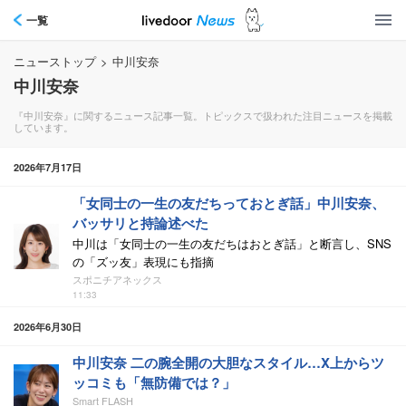
一覧
ニューストップ
>
中川安奈
中川安奈
『中川安奈』に関するニュース記事一覧。トピックスで扱われた注目ニュースを掲載
しています。
2026年7月17日
「女同士の一生の友だちっておとぎ話」中川安奈、
バッサリと持論述べた
中川は「女同士の一生の友だちはおとぎ話」と断言し、SNS
の「ズッ友」表現にも指摘
スポニチアネックス
11:33
2026年6月30日
中川安奈 二の腕全開の大胆なスタイル…X上からツ
ッコミも「無防備では？」
Smart FLASH