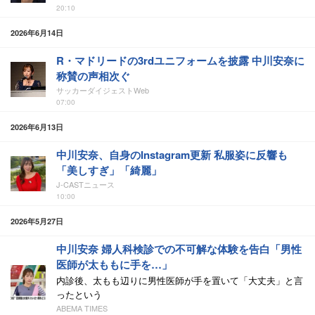
20:10
2026年6月14日
R・マドリードの3rdユニフォームを披露 中川安奈に
称賛の声相次ぐ
サッカーダイジェストWeb
07:00
2026年6月13日
中川安奈、自身のInstagram更新 私服姿に反響も
「美しすぎ」「綺麗」
J-CASTニュース
10:00
2026年5月27日
中川安奈 婦人科検診での不可解な体験を告白「男性
医師が太ももに手を…」
内診後、太もも辺りに男性医師が手を置いて「大丈夫」と言
ったという
ABEMA TIMES