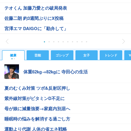
テオくん 加藤乃愛との破局発表
佐藤二朗 約3週間ぶりにX投稿
宮澤エマ DAIGOに「勘弁して」
健康
芸能
ゴシップ
女子
トレンド
Y
体重62kg→82kgに 寺田心の生活
夏のむくみ対策 ツボ&反射区押し
紫外線対策がビタミンD不足に
母が娘に減量強要→家庭内別居へ
睡眠時の悩みを解消する過ごし方
運動より代謝 人体の省エネ戦略