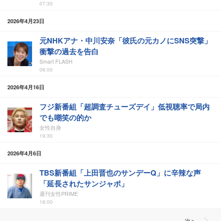
07:30
2026年4月23日
元NHKアナ・中川安奈「彼氏の元カノにSNS突撃」
衝撃の過去を告白
Smart FLASH
06:00
2026年4月16日
フジ新番組「超調査チューズデイ」低視聴率で局内
でも嘲笑の的か
女性自身
19:30
2026年4月6日
TBS新番組「上田晋也のサンデーQ」に辛辣な声
「延長されたサンジャポ」
週刊女性PRIME
16:00