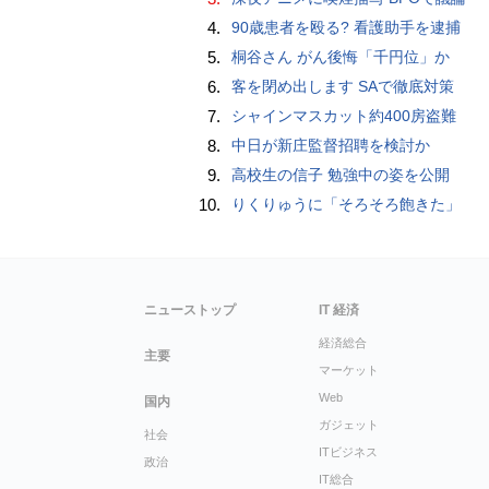
4.
90歳患者を殴る? 看護助手を逮捕
5.
桐谷さん がん後悔「千円位」か
6.
客を閉め出します SAで徹底対策
7.
シャインマスカット約400房盗難
8.
中日が新庄監督招聘を検討か
9.
高校生の信子 勉強中の姿を公開
10.
りくりゅうに「そろそろ飽きた」
ニューストップ
IT 経済
経済総合
主要
マーケット
Web
国内
ガジェット
社会
ITビジネス
政治
IT総合