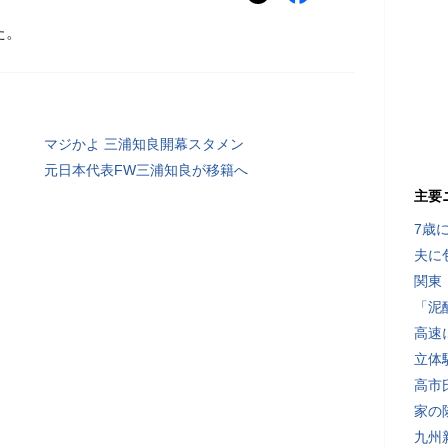
た。
マジかよ 三浦知良開幕スタメン
元日本代表FW三浦知良が移籍へ
主要
7歳
夫に
関東
「泥
高速
立体
高市
家の
九州