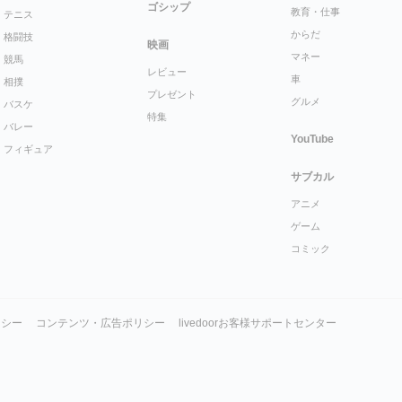
ゴシップ
教育・仕事
テニス
からだ
格闘技
映画
マネー
競馬
レビュー
車
相撲
プレゼント
グルメ
バスケ
特集
バレー
YouTube
フィギュア
サブカル
アニメ
ゲーム
コミック
リシー
コンテンツ・広告ポリシー
livedoorお客様サポートセンター