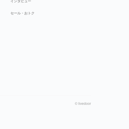
インタビュー
セール・おトク
©
livedoor