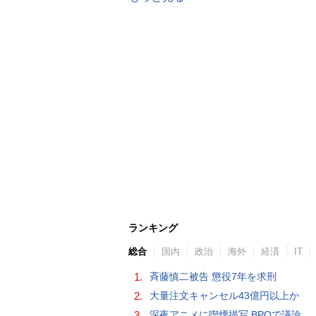
ランキング
総合
国内
政治
海外
経済
IT
1.
斉藤慎二被告 懲役7年を求刑
2.
大量注文キャンセル43億円以上か
3.
深夜アニメに喫煙描写 BPOで議論