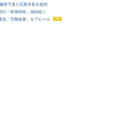
原爆投下巡り広島市長を批判
刑の「終身刑化」傾向続く
竜也「労務改善」をアピール