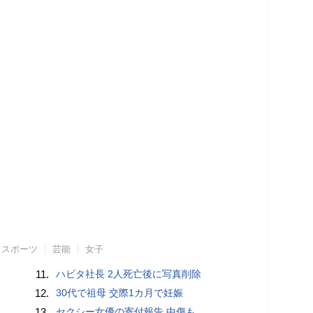
スポーツ
芸能
女子
11.
ハビタ社長 2人死亡後に写真削除
12.
30代で祖母 交際1カ月で妊娠
13.
セクシー女優の寄付報告 中傷も