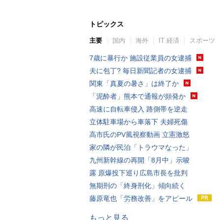
トピックス
主要
国内
海外
IT 経済
スポーツ
7歳に暴行か 施設従業員の女逮捕
夫に包丁? 毎日新聞記者の女逮捕
関東「真夏の暑さ」は終了か
「泥酔者」熊本で通報が頻発か
高速に自転車侵入 路側帯を逆走
立体駐車場から車落下 夫婦死傷
高市氏のPV風視察動画 立憲激怒
家の隣が民泊「トラウマなった」
九州新幹線の再開「8月中」示唆
露 原爆投下巡り広島市長を批判
無期刑の「終身刑化」傾向続く
藤原竜也「労務改善」をアピール
もっと見る