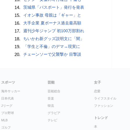
14.
茨城県「パスポート」発行を発表
15.
イオン事故 母親は「ギャー」と
16.
大手企業 夏ボーナス過去最高額
17.
週刊少年ジャンプ 初100万部割れ
18.
ちいかわ新グッズ説明文に「闇」
19.
「学生と不倫」のデマ→現実に
20.
チェーンソーで父襲撃か 目撃談
スポーツ
芸能
女子
海外サッカー
芸能総合
恋愛
日本代表
音楽
ライフスタイル
Jリーグ
韓流
ファッション
プロ野球
グラビア
トレンド
MLB
テレビ
本
ゴルフ