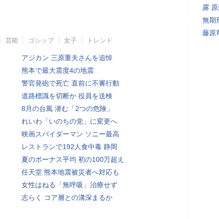
露 
無期
藤原
芸能
ゴシップ
女子
トレンド
アジカン 三原重夫さんを追悼
熊本で最大震度4の地震
警官発砲で死亡 直前に不審行動
道路標識を切断か 役員を送検
8月の台風 潜む「2つの危険」
れいわ「いのちの党」に変更へ
映画スパイダーマン ソニー最高
レストランで192人食中毒 静岡
夏のボーナス平均 初の100万超え
任天堂 熊本地震被災者へ対応も
女性はねる「無呼吸」治療せず
志らく コア層との溝深まるか