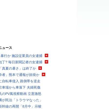
ニュース
に暴行か 施設従業員の女逮捕
包丁? 毎日新聞記者の女逮捕
「真夏の暑さ」は終了か
酔者」熊本で通報が頻発か
に自転車侵入 路側帯を逆走
駐車場から車落下 夫婦死傷
氏のPV風視察動画 立憲激怒
隣が民泊「トラウマなった」
新幹線の再開「8月中」示唆