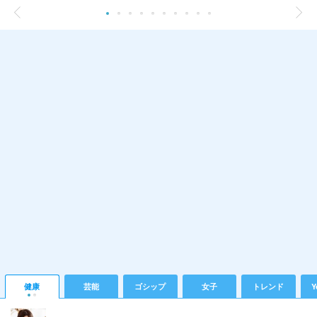
健康
芸能
ゴシップ
女子
トレンド
Y