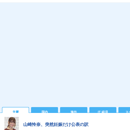
主要
国内
海外
IT 経済
ス
山崎怜奈、突然妊娠だけ公表の訳