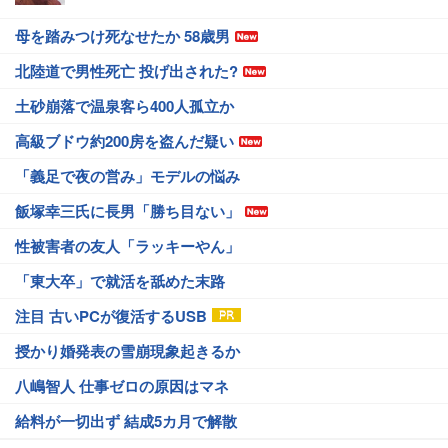
母を踏みつけ死なせたか 58歳男
北陸道で男性死亡 投げ出された?
土砂崩落で温泉客ら400人孤立か
高級ブドウ約200房を盗んだ疑い
「義足で夜の営み」モデルの悩み
飯塚幸三氏に長男「勝ち目ない」
性被害者の友人「ラッキーやん」
「東大卒」で就活を舐めた末路
注目 古いPCが復活するUSB
授かり婚発表の雪崩現象起きるか
八嶋智人 仕事ゼロの原因はマネ
給料が一切出ず 結成5カ月で解散