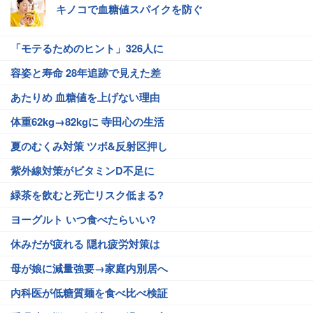
キノコで血糖値スパイクを防ぐ
「モテるためのヒント」326人に
容姿と寿命 28年追跡で見えた差
あたりめ 血糖値を上げない理由
体重62kg→82kgに 寺田心の生活
夏のむくみ対策 ツボ&反射区押し
紫外線対策がビタミンD不足に
緑茶を飲むと死亡リスク低まる?
ヨーグルト いつ食べたらいい?
休みだが疲れる 隠れ疲労対策は
母が娘に減量強要→家庭内別居へ
内科医が低糖質麺を食べ比べ検証