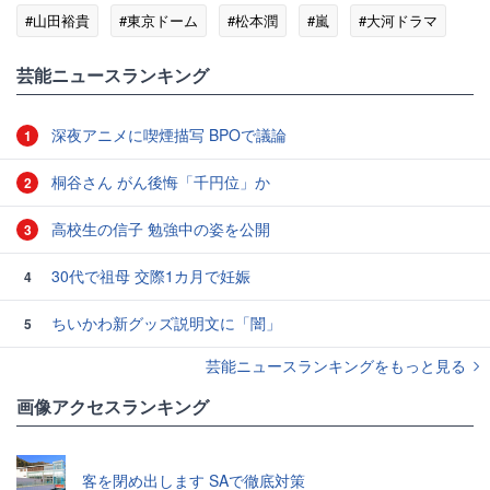
#山田裕貴
#東京ドーム
#松本潤
#嵐
#大河ドラマ
#NHK
芸能ニュースランキング
深夜アニメに喫煙描写 BPOで議論
1
桐谷さん がん後悔「千円位」か
2
高校生の信子 勉強中の姿を公開
3
30代で祖母 交際1カ月で妊娠
4
ちいかわ新グッズ説明文に「闇」
5
芸能ニュースランキングをもっと見る
画像アクセスランキング
客を閉め出します SAで徹底対策