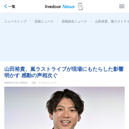
一覧
>
>
>
山田裕貴、嵐ラストラ
ニューストップ
芸能ニュース
芸能総合ニュース
山田裕貴、嵐ラストライブが現場にもたらした影響
明かす 感動の声相次ぐ
2026年6月12日 20時0分
写真：マイナビニュース