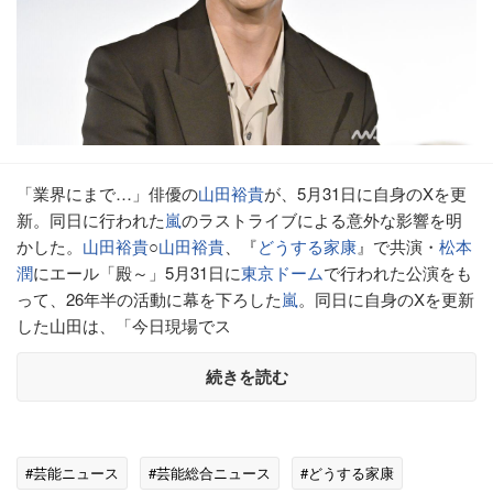
「業界にまで…」俳優の
山田裕貴
が、5月31日に自身のXを更
新。同日に行われた
嵐
のラストライブによる意外な影響を明
かした。
山田裕貴
○
山田裕貴
、『
どうする家康
』で共演・
松本
潤
にエール「殿～」5月31日に
東京ドーム
で行われた公演をも
って、26年半の活動に幕を下ろした
嵐
。同日に自身のXを更新
した山田は、「今日現場でス
続きを読む
#芸能ニュース
#芸能総合ニュース
#どうする家康