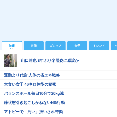
健康
芸能
ゴシップ
女子
トレンド
Y
山口達也 8年ぶり楽器姿に感涙か
運動より代謝 人体の省エネ戦略
大食い女子 46キロ体型の秘密
バランスボール毎日10分で20kg減
躁状態引き起こしかねないNG行動
アトピーで「汚い」扱いされ苦悩