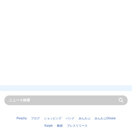
Peachy
ブログ
ショッピング
バンク
みんかぶ
みんかぶChoice
Kstyle
株探
プレスリリース