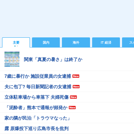
主要
国内
海外
IT 経済
ス
関東「真夏の暑さ」は終了か
7歳に暴行か 施設従業員の女逮捕
夫に包丁? 毎日新聞記者の女逮捕
立体駐車場から車落下 夫婦死傷
「泥酔者」熊本で通報が頻発か
家の隣が民泊「トラウマなった」
露 原爆投下巡り広島市長を批判