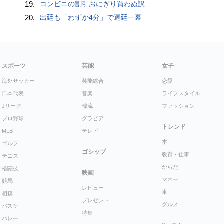
19.
コンビニの割引おにぎり買わぬ訳
20.
出廷も「わずか4分」で退廷一幕
スポーツ
芸能
女子
海外サッカー
芸能総合
恋愛
日本代表
音楽
ライフスタイル
Jリーグ
韓流
ファッション
プロ野球
グラビア
トレンド
MLB
テレビ
本
ゴルフ
ゴシップ
教育・仕事
テニス
からだ
格闘技
映画
マネー
競馬
レビュー
車
相撲
プレゼント
グルメ
バスケ
特集
バレー