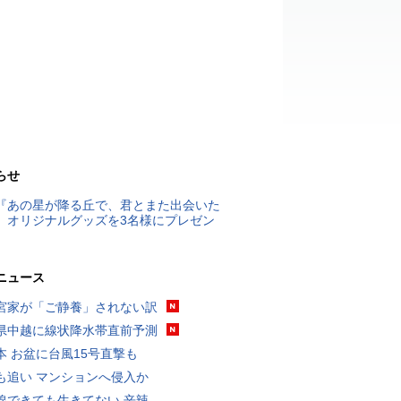
らせ
『あの星が降る丘で、君とまた出会いた
』オリジナルグッズを3名様にプレゼン
ニュース
宮家が「ご静養」されない訳
県中越に線状降水帯直前予測
本 お盆に台風15号直撃も
も追い マンションへ侵入か
線できても生きてない 辛辣