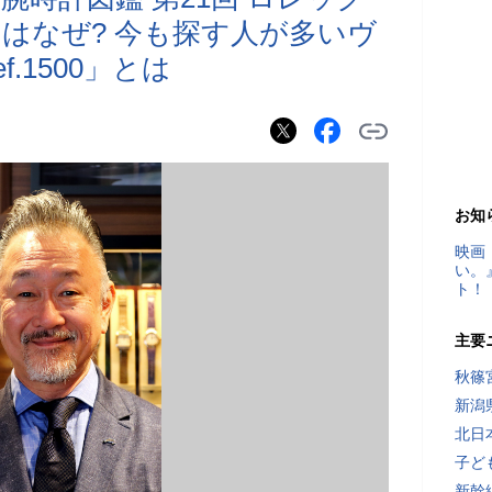
のはなぜ? 今も探す人が多いヴ
.1500」とは
お知
映画
い。
ト！
主要
秋篠
新潟
北日
子ど
新幹