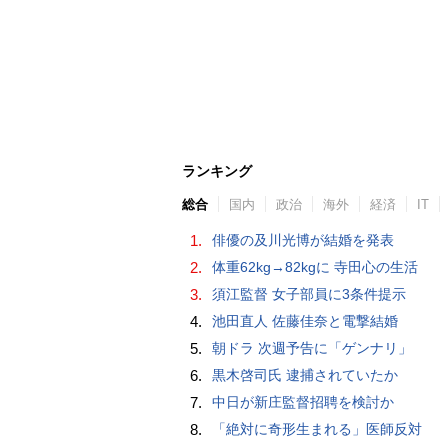
ランキング
総合
国内
政治
海外
経済
IT
1.
俳優の及川光博が結婚を発表
2.
体重62kg→82kgに 寺田心の生活
3.
須江監督 女子部員に3条件提示
4.
池田直人 佐藤佳奈と電撃結婚
5.
朝ドラ 次週予告に「ゲンナリ」
6.
黒木啓司氏 逮捕されていたか
7.
中日が新庄監督招聘を検討か
8.
「絶対に奇形生まれる」医師反対