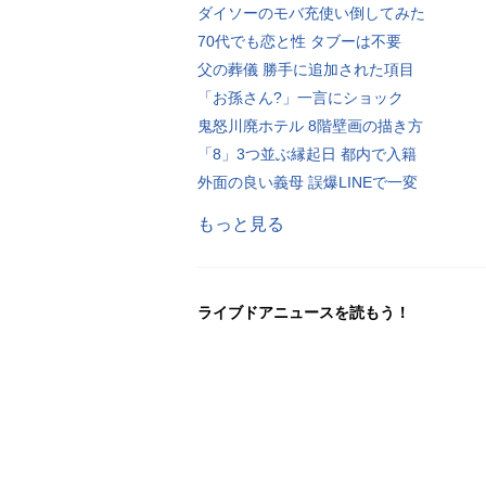
ダイソーのモバ充使い倒してみた
70代でも恋と性 タブーは不要
父の葬儀 勝手に追加された項目
「お孫さん?」一言にショック
鬼怒川廃ホテル 8階壁画の描き方
「8」3つ並ぶ縁起日 都内で入籍
外面の良い義母 誤爆LINEで一変
もっと見る
ライブドアニュースを読もう！