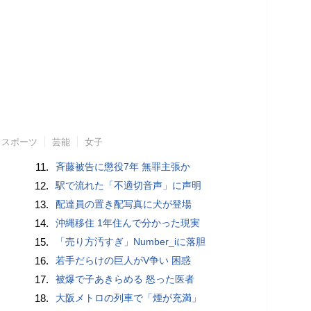
スポーツ
芸能
女子
11.
斉藤被告に懲役7年 無罪主張か
12.
駅で流れた「不適切音声」に声明
13.
配達員の置き配写真に犬が登場
14.
沖縄移住 1年住んで分かった現実
15.
「売り方汚すぎ」Number_iに落胆
16.
若手だらけの巨人がV争い 困惑
17.
被爆で子あきらめる 怒った医者
18.
大阪メトロの列車で「煙が充満」