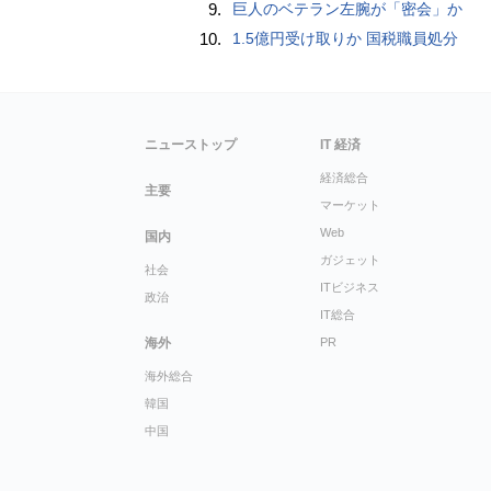
9.
巨人のベテラン左腕が「密会」か
10.
1.5億円受け取りか 国税職員処分
ニューストップ
IT 経済
経済総合
主要
マーケット
Web
国内
ガジェット
社会
ITビジネス
政治
IT総合
海外
PR
海外総合
韓国
中国