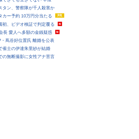
スタン、警察隊が千人殺害か
タカー予約 10万円分当たる
園初、ビデオ検証で判定覆る
FA会長 愛人へ多額の金銭疑惑
P・蔦谷好位置氏 離婚を公表
で雀士の伊達朱里紗が結婚
での無断撮影に女性アナ苦言