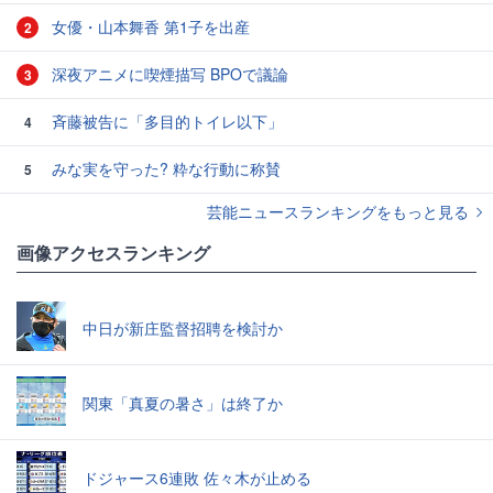
女優・山本舞香 第1子を出産
2
深夜アニメに喫煙描写 BPOで議論
3
斉藤被告に「多目的トイレ以下」
4
みな実を守った? 粋な行動に称賛
5
芸能ニュースランキングをもっと見る
画像アクセスランキング
中日が新庄監督招聘を検討か
関東「真夏の暑さ」は終了か
ドジャース6連敗 佐々木が止める