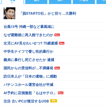
「脱STARTO社」かじ切り…大勝利
台風13号 沖縄一部など暴風域に
なぜ避難後に再入館できたのか
女児にAV見せわいせつ? 75歳逮捕
中学生ナイフで脅し性的暴行か
義弟に暴行し死亡させたか 逮捕
国民からの受信料が…不満爆発
訪日米人が「日本の遺物」に感動
パチンコホール運営会社が半減
AI予約に店側激怒「もはやテロ」
注目 古いPCが復活するUSB