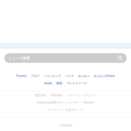
Peachy
ブログ
ショッピング
バンク
みんかぶ
みんかぶChoice
Kstyle
株探
プレスリリース
運営会社
利用規約
プライバシーポリシー
livedoorお客様サポートセンター
livedoor
コンテンツ・広告ポリシー
© livedoor