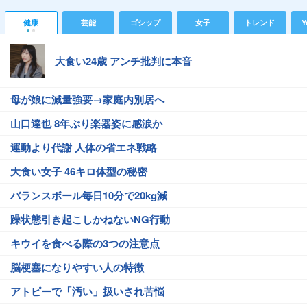
健康
芸能
ゴシップ
女子
トレンド
Y
大食い24歳 アンチ批判に本音
母が娘に減量強要→家庭内別居へ
山口達也 8年ぶり楽器姿に感涙か
運動より代謝 人体の省エネ戦略
大食い女子 46キロ体型の秘密
バランスボール毎日10分で20kg減
躁状態引き起こしかねないNG行動
キウイを食べる際の3つの注意点
脳梗塞になりやすい人の特徴
アトピーで「汚い」扱いされ苦悩