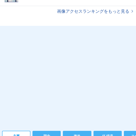
画像アクセスランキングをもっと見る
主要
国内
海外
IT 経済
ス