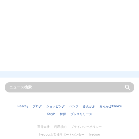
Peachy
ブログ
ショッピング
バンク
みんかぶ
みんかぶChoice
Kstyle
株探
プレスリリース
運営会社
利用規約
プライバシーポリシー
livedoorお客様サポートセンター
livedoor