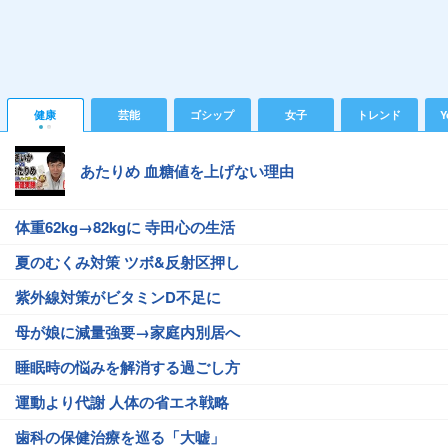
健康
芸能
ゴシップ
女子
トレンド
Y
あたりめ 血糖値を上げない理由
体重62kg→82kgに 寺田心の生活
夏のむくみ対策 ツボ&反射区押し
紫外線対策がビタミンD不足に
母が娘に減量強要→家庭内別居へ
睡眠時の悩みを解消する過ごし方
運動より代謝 人体の省エネ戦略
歯科の保健治療を巡る「大嘘」