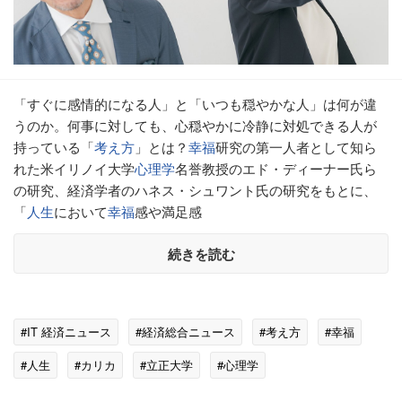
「すぐに感情的になる人」と「いつも穏やかな人」は何が違
うのか。何事に対しても、心穏やかに冷静に対処できる人が
持っている「
考え方
」とは？
幸福
研究の第一人者として知ら
れた米イリノイ大学
心理学
名誉教授のエド・ディーナー氏ら
の研究、経済学者のハネス・シュワント氏の研究をもとに、
「
人生
において
幸福
感や満足感
続きを読む
#IT 経済ニュース
#経済総合ニュース
#考え方
#幸福
#人生
#カリカ
#立正大学
#心理学