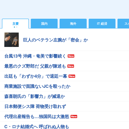
主要
国内
海外
IT 経済
ス
巨人のベテラン左腕が「密会」か
台風13号 沖縄・奄美で影響続く
最悪のクズ野郎だ 父親が陳述も
出廷も「わずか4分」で退廷一幕
商業施設で面識ないJCを殴ったか
森喜朗氏の「影響力」が減退か
日本郵便シス障 荷物受け取れず
代理出産報告も…独国民は大激怒
C・ロナ結婚式へ 呼ばれぬ人物も