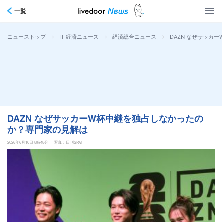
一覧
>
>
>
DAZN なぜサッカ
ニューストップ
IT 経済ニュース
経済総合ニュース
DAZN なぜサッカーW杯中継を独占しなかったの
か？専門家の見解は
2026年6月10日 8時48分
写真：日刊SPA!