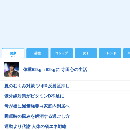
健康
芸能
ゴシップ
女子
トレンド
Y
体重62kg→82kgに 寺田心の生活
夏のむくみ対策 ツボ&反射区押し
紫外線対策がビタミンD不足に
母が娘に減量強要→家庭内別居へ
睡眠時の悩みを解消する過ごし方
運動より代謝 人体の省エネ戦略