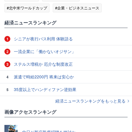
#北中米ワールドカップ
#企業・ビジネスニュース
#DAZN（ダゾーン）
#映像・動画配信
経済ニュースランキング
シニアが夜行バス利用 体験語る
1
一流企業に「働かないオジサン」
2
ステルス増税か 厄介な制度改正
3
派遣で時給2200円 将来は安心か
4
35度以上でハンディファン逆効果
5
経済ニュースランキングをもっと見る
画像アクセスランキング
中日が新庄監督招聘を検討か