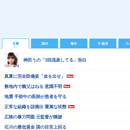
主要
国内
海外
IT 経済
ス
神田うの「3回流産してる」告白
真夏に完全防備姿「金を出せ」
敷地内で義父はねる 意識不明
地震 手術中の医師が患者を守る
正常な組織を誤摘出 重篤な状態
広陵の暴力問題 元監督が陳謝
石川の最低賃金 国の目安上回る