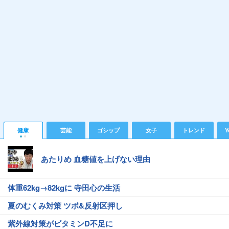
健康
芸能
ゴシップ
女子
トレンド
Y
あたりめ 血糖値を上げない理由
体重62kg→82kgに 寺田心の生活
夏のむくみ対策 ツボ&反射区押し
紫外線対策がビタミンD不足に