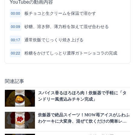
YouTubeの動画内容
板チョコと生クリームを保温で溶かす
00:00
砂糖、溶き卵、薄力粉を加えて混ぜ合わせる
00:09
通常炊飯でじっくり焼き上げる
00:17
粉糖をかけてしっとり濃厚ガトーショコラの完成
00:22
関連記事
スパイス香るほろほろ肉！炊飯器で手軽に「タ
ンドリー風煮込みチキン完成」
炊飯器で絶品スイーツ！MOW苺アイスがふわふ
わケーキに大変身、混ぜて炊くだけの簡単レシ
ピ