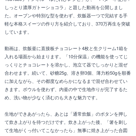
しっとり濃厚ガトーショコラ」と題した動画を公開しまし
た。オーブンや特別な型を使わず、炊飯器一つで完結する手
軽な本格スイーツの作り方を紹介しており、370万再生を突破
しています。
動画は、炊飯釜に直接板チョコレート4枚と生クリーム1箱を
入れる場面から始まります。「10分保温」の機能を使ってじ
っくりとチョコレートを溶かし、泡立て器でしっかりと混ぜ
合わせます。続いて、砂糖25g、溶き卵3個、薄力粉50gを順番
に加えながら、その都度なめらかになるまで混ぜ合わせてい
きます。ボウルを使わず、内釜の中で生地作りが完了するた
め、洗い物が少なく済むのも大きな魅力です。
生地ができあがったら、あとは「通常炊飯」のボタンを押し
て炊き上がりを待つだけです。炊き上がった後、「箸を刺し
て生地がくっ付いてこなかったら」無事に焼き上がった合図