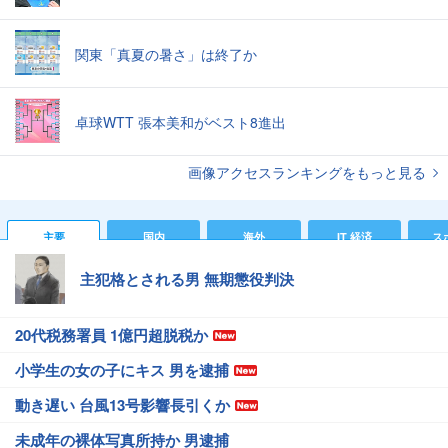
関東「真夏の暑さ」は終了か
卓球WTT 張本美和がベスト8進出
画像アクセスランキングをもっと見る
主要
国内
海外
IT 経済
ス
主犯格とされる男 無期懲役判決
20代税務署員 1億円超脱税か
小学生の女の子にキス 男を逮捕
動き遅い 台風13号影響長引くか
未成年の裸体写真所持か 男逮捕