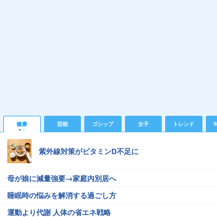
健康
芸能
ゴシップ
女子
トレンド
Y
紫外線対策がビタミンD不足に
母が娘に減量強要→家庭内別居へ
睡眠時の悩みを解消する過ごし方
運動より代謝 人体の省エネ戦略