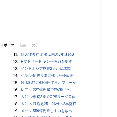
スポーツ
芸能
女子
11.
巨人守護神 岩瀬以来の5年連続S
12.
Rマドリード ヤン争奪戦を制す
13.
インドネシア球児2人が始球式
14.
ペラルタ 去り際に残した仲裁役
15.
鈴木彩艶に63億円で再オファーか
16.
レアル 227億円超でFW獲得へ
17.
大谷 今季初2発でOPSリーグ首位
18.
大谷 左膝抱え25・26号の2本塁打
19.
メッツ 559億円投じ主力を放出