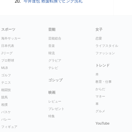
20.
今井達也 救援転換でピンク洗礼
スポーツ
芸能
女子
海外サッカー
芸能総合
恋愛
日本代表
音楽
ライフスタイル
Jリーグ
韓流
ファッション
プロ野球
グラビア
トレンド
MLB
テレビ
本
ゴルフ
ゴシップ
教育・仕事
テニス
からだ
格闘技
映画
マネー
競馬
レビュー
車
相撲
プレゼント
グルメ
バスケ
特集
バレー
YouTube
フィギュア