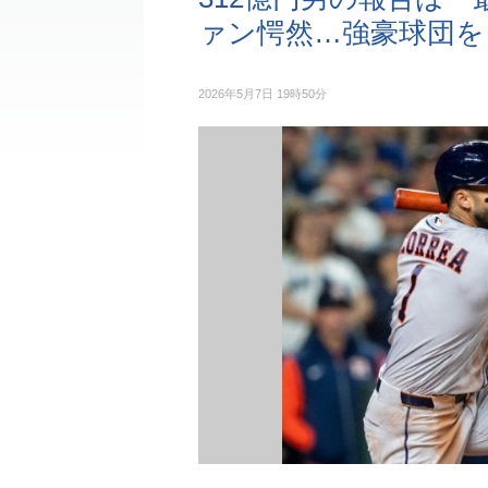
ァン愕然…強豪球団を
2026年5月7日 19時50分