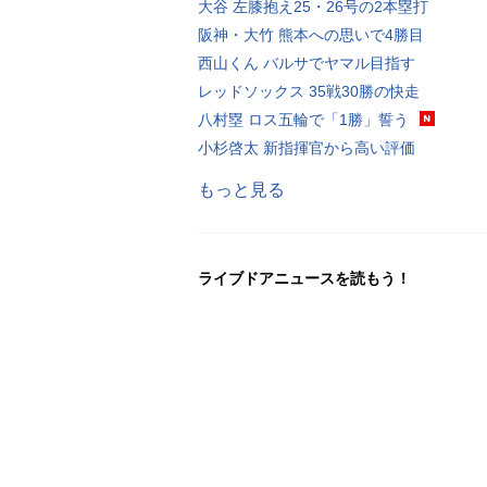
大谷 左膝抱え25・26号の2本塁打
阪神・大竹 熊本への思いで4勝目
西山くん バルサでヤマル目指す
レッドソックス 35戦30勝の快走
八村塁 ロス五輪で「1勝」誓う
小杉啓太 新指揮官から高い評価
もっと見る
ライブドアニュースを読もう！