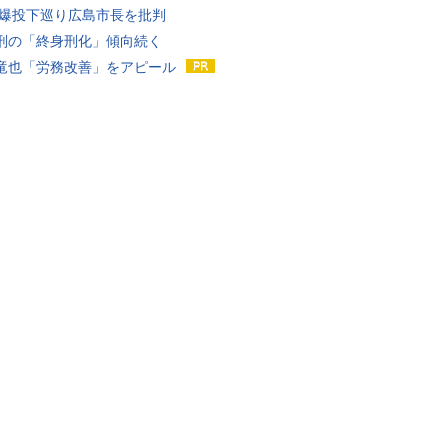
原爆投下巡り広島市長を批判
刑の「終身刑化」傾向続く
竜也「労務改善」をアピール