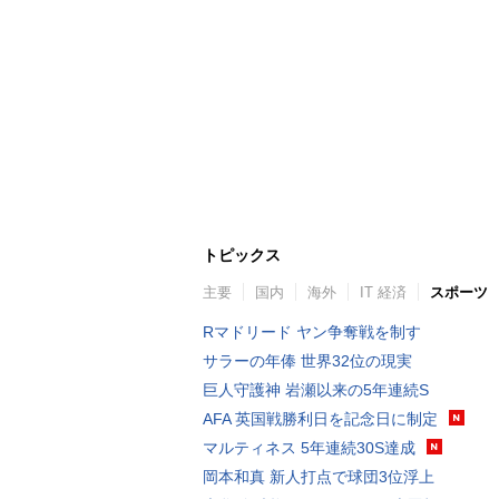
トピックス
主要
国内
海外
IT 経済
スポーツ
Rマドリード ヤン争奪戦を制す
サラーの年俸 世界32位の現実
巨人守護神 岩瀬以来の5年連続S
AFA 英国戦勝利日を記念日に制定
マルティネス 5年連続30S達成
岡本和真 新人打点で球団3位浮上