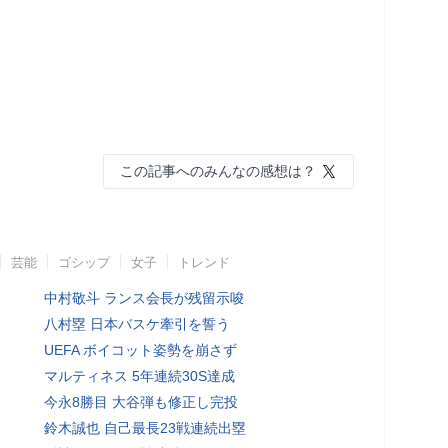
この記事へのみんなの感想は？
芸能
ゴシップ
女子
トレンド
中村敬斗 ランス会長が残留示唆
八村塁 日本バスケ牽引を誓う
UEFA ボイコット姿勢を崩さず
マルティネス 5年連続30S達成
今永8勝目 大谷弾も修正し完投
鈴木誠也 自己最長23戦連続出塁