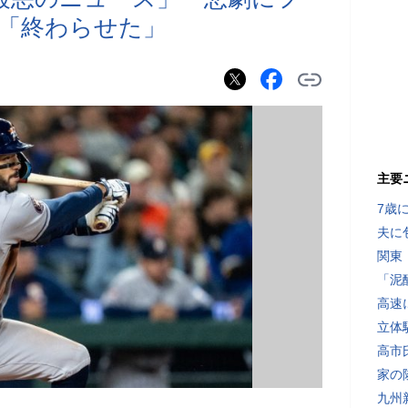
「終わらせた」
主要
7歳
夫に
関東
「泥
高速
立体
高市
家の
九州