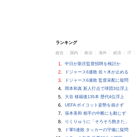
ランキング
総合
国内
政治
海外
経済
IT
1.
中日が新庄監督招聘を検討か
2.
ドジャース6連敗 佐々木が止める
3.
ドジャース6連敗 監督采配に疑問
4.
岡本和真 新人打点で球団3位浮上
5.
大谷 移籍後135本 歴代4位浮上
6.
UEFA ボイコット姿勢を崩さず
7.
張本美和 相手の中断にも動じず
8.
りくりゅうに「そろそろ飽きた」
9.
ド軍5連敗 タッカーの守備に疑問