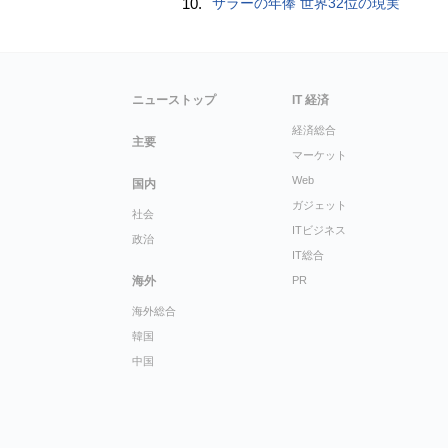
10.
サラーの年俸 世界32位の現実
ニューストップ
IT 経済
経済総合
主要
マーケット
Web
国内
ガジェット
社会
ITビジネス
政治
IT総合
海外
PR
海外総合
韓国
中国