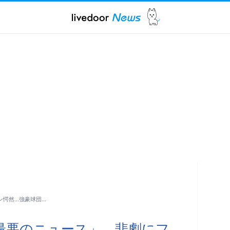
ン愕然…強豪球団…
「最悪のニュース」 悲劇にフ