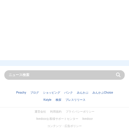
Peachy
ブログ
ショッピング
バンク
みんかぶ
みんかぶChoice
Kstyle
株探
プレスリリース
運営会社
利用規約
プライバシーポリシー
livedoorお客様サポートセンター
livedoor
コンテンツ・広告ポリシー