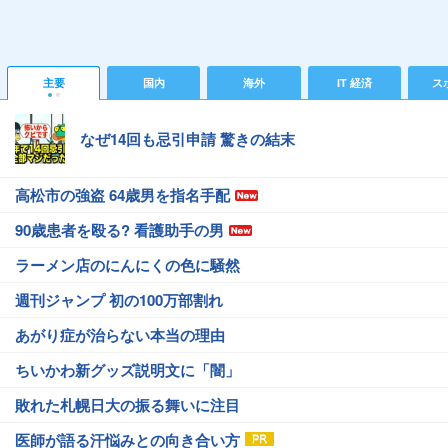
主要
国内
海外
IT 経済
ス
なぜ14回も忌引申請 驚きの結末
高松市の強盗 64歳男を指名手配
90歳患者を殴る? 看護助手の男
ラーメン店のにんにくの色に騒然
週刊ジャンプ 初の100万部割れ
あがり症が治らない本当の理由
ちいかわ新グッズ説明文に「闇」
敗れた札幌日大の振る舞いに注目
医師が語る汗悩みとの向き合い方