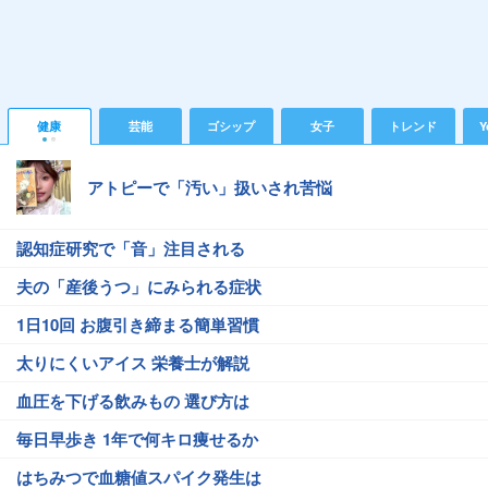
健康
芸能
ゴシップ
女子
トレンド
Y
アトピーで「汚い」扱いされ苦悩
認知症研究で「音」注目される
夫の「産後うつ」にみられる症状
1日10回 お腹引き締まる簡単習慣
太りにくいアイス 栄養士が解説
血圧を下げる飲みもの 選び方は
毎日早歩き 1年で何キロ痩せるか
はちみつで血糖値スパイク発生は