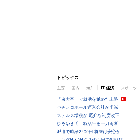
トピックス
主要
国内
海外
IT 経済
スポーツ
「東大卒」で就活を舐めた末路
パチンコホール運営会社が半減
ステルス増税か 厄介な制度改正
ひろゆき氏、就活生を一刀両断
派遣で時給2200円 将来は安心か
ホンダN-VAN G 150万円で6速MT