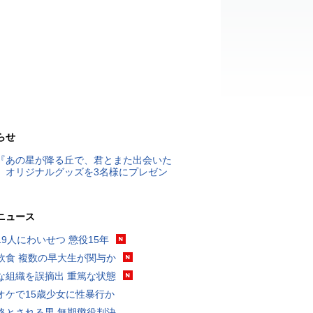
らせ
『あの星が降る丘で、君とまた出会いた
』オリジナルグッズを3名様にプレゼン
ニュース
19人にわいせつ 懲役15年
飲食 複数の早大生が関与か
な組織を誤摘出 重篤な状態
オケで15歳少女に性暴行か
格とされる男 無期懲役判決