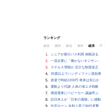
ランキング
総合
国内
政治
海外
経済
IT
1.
シニアが夜行バス利用 体験語る
2.
一流企業に「働かないオジサン」
3.
ステルス増税か 厄介な制度改正
4.
35度以上でハンディファン逆効果
5.
派遣で時給2200円 将来は安心か
6.
運動より代謝 人体の省エネ戦略
7.
満員電車にベビーカー 議論呼ぶ
8.
訪日米人が「日本の遺物」に感動
9.
住宅ローン 金利上昇で30代直撃