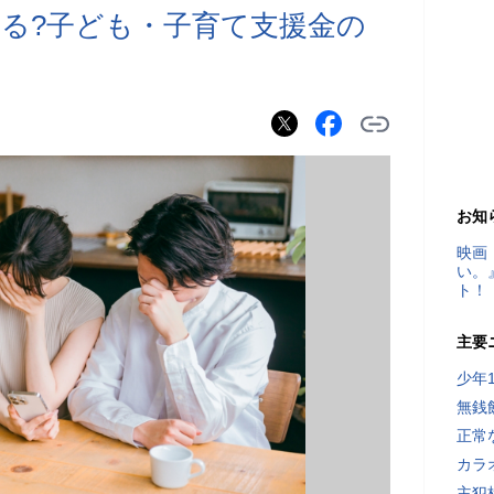
る?子ども・子育て支援金の
お知
映画
い。
ト！
主要
少年
無銭
正常
カラ
主犯