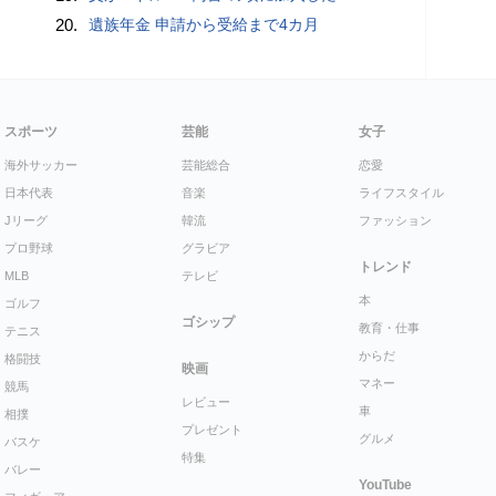
20.
遺族年金 申請から受給まで4カ月
スポーツ
芸能
女子
海外サッカー
芸能総合
恋愛
日本代表
音楽
ライフスタイル
Jリーグ
韓流
ファッション
プロ野球
グラビア
トレンド
MLB
テレビ
本
ゴルフ
ゴシップ
教育・仕事
テニス
からだ
格闘技
映画
マネー
競馬
レビュー
車
相撲
プレゼント
グルメ
バスケ
特集
バレー
YouTube