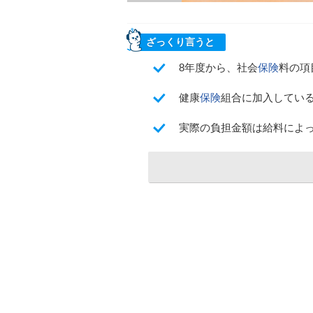
ざっくり言うと
8年度から、社会
保険
料の項
健康
保険
組合に加入している
実際の負担金額は給料によ