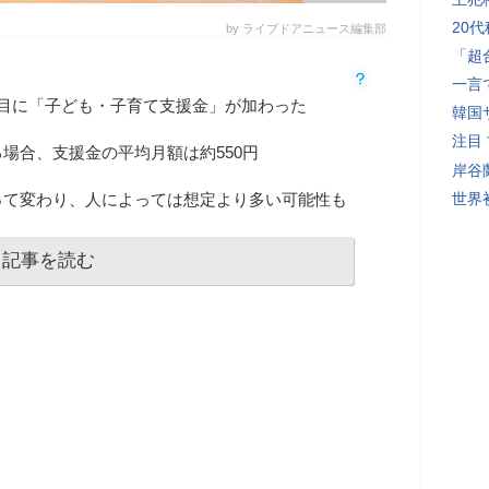
20
by ライブドアニュース編集部
「超
一言
目に「子ども・子育て支援金」が加わった
韓国
注目
場合、支援金の平均月額は約550円
岸谷
って変わり、人によっては想定より多い可能性も
世界初
記事を読む