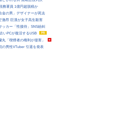
代税務署員 1億円超脱税か
合金の男」デザイナーが死去
で激昂 巨漢が女子高生殺害
サッカー「性接待」SNS紛糾
 古いPCが復活するUSB
蘭丸「喫煙者の権利が侵害」
の男性VTuber 引退を発表