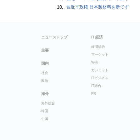
10.
習近平政権 日本製材料を断てず
ニューストップ
IT 経済
経済総合
主要
マーケット
Web
国内
ガジェット
社会
ITビジネス
政治
IT総合
海外
PR
海外総合
韓国
中国