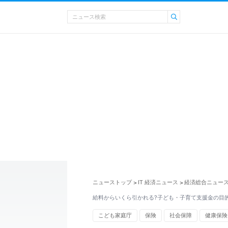
ニューストップ
IT 経済ニュース
経済総合ニュー
>
>
給料からいくら引かれる?子ども・子育て支援金の目
こども家庭庁
保険
社会保障
健康保険
日本年金機構
109