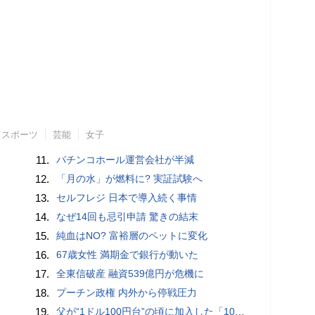
スポーツ
芸能
女子
11.
パチンコホール運営会社が半減
12.
「月の水」が燃料に? 実証試験へ
13.
セルフレジ 日本で導入続く事情
14.
なぜ14回も忌引申請 驚きの結末
15.
純血はNO? 富裕層のペットに変化
16.
67歳女性 満期金で銀行が動いた
17.
全東信破産 融資539億円が危機に
18.
プーチン政権 内外から停戦圧力
19.
父が“1ドル100円台”の頃に加入した「1000万円の外貨建て保険」が、円安で「評価額1610万円」に…“相続税額”はいくら増えますか？ 死後も税金が動くケースとは