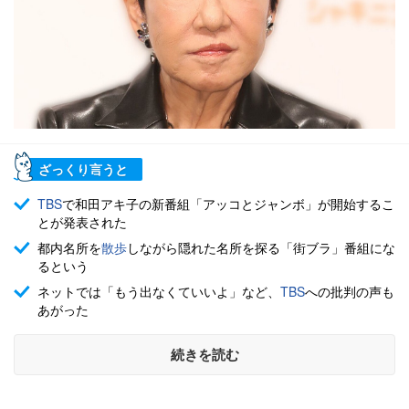
ざっくり言うと
TBS
で和田アキ子の新番組「アッコとジャンボ」が開始するこ
とが発表された
都内名所を
散歩
しながら隠れた名所を探る「街ブラ」番組にな
るという
ネットでは「もう出なくていいよ」など、
TBS
への批判の声も
あがった
続きを読む