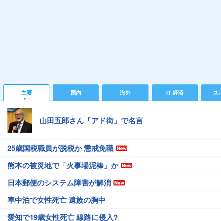
主要
国内
海外
IT 経済
ス
山田五郎さん「アド街」で名言
25歳国税職員が脱税か 懲戒免職
熊本の被災地で「火事場泥棒」か
日本郵便のシステム障害が解消
車中泊で女性死亡 遺族の胸中
愛知で19歳女性死亡 線路に侵入?