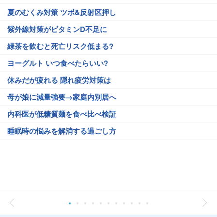
夏のむくみ対策 ツボ&反射区押し
紫外線対策がビタミンD不足に
緑茶を飲むと死亡リスク低まる?
ヨーグルト いつ食べたらいい?
休みだが疲れる 隠れ疲労対策は
母が娘に減量強要→家庭内別居へ
内科医が低糖質麺を食べ比べ検証
睡眠時の悩みを解消する過ごし方