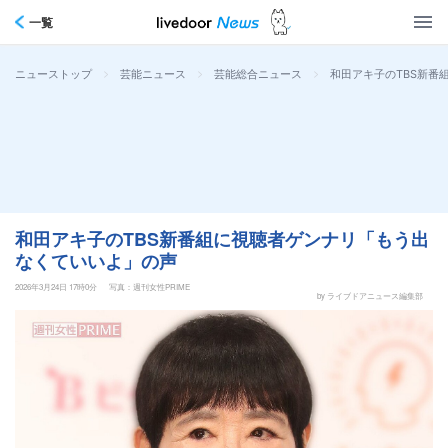
一覧
>
>
>
和田アキ子のTBS新番
ニューストップ
芸能ニュース
芸能総合ニュース
和田アキ子のTBS新番組に視聴者ゲンナリ「もう出
なくていいよ」の声
2026年3月24日 17時0分
写真：週刊女性PRIME
by ライブドアニュース編集部