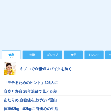
健康
芸能
ゴシップ
女子
トレンド
Y
キノコで血糖値スパイクを防ぐ
「モテるためのヒント」326人に
容姿と寿命 28年追跡で見えた差
あたりめ 血糖値を上げない理由
体重62kg→82kgに 寺田心の生活