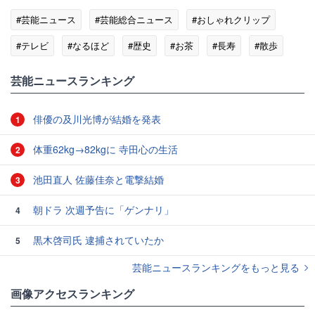
#芸能ニュース
#芸能総合ニュース
#おしゃれクリップ
#テレビ
#なるほど
#歴史
#お茶
#長寿
#散歩
#TBS
芸能ニュースランキング
俳優の及川光博が結婚を発表
1
体重62kg→82kgに 寺田心の生活
2
池田直人 佐藤佳奈と電撃結婚
3
朝ドラ 次週予告に「ゲンナリ」
4
黒木啓司氏 逮捕されていたか
5
芸能ニュースランキングをもっと見る
画像アクセスランキング