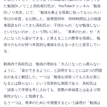
た勉強Dr.ノリこと高松範行氏が、YouTubeチャンネル「勉強
Dr.ノリ先生」にて、「勉強を教える母親に知ってもらいたい
学びの本質」を公開した。指導歴25年、3000時間以上の保護
者面談を行ってきた高松氏が、子供からの「なぜ勉強しない
といけないのか」という問いに対し、「将来のため」や「大
人になったら楽ができる」と答えることの弊害を指摘し、勉
強そのものが持つ本質的な価値を伝えるべきだと提言してい
る。
動画内で高松氏は、勉強の理由を「大人になったら困らない
ように」「楽ができるように」と説明することには2つの問題
点があると解説した。一つは「勉強を頑張っても人生が楽に
なるとは限らない」という現実的な側面であり、高松氏は
「頑張って学歴を手に入れても、実際の幸福度とはあまり関
係性がない」と指摘する。
もう一つは、将来のために今我慢するという論理が「勉強は