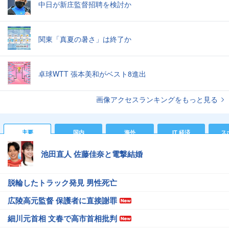
中日が新庄監督招聘を検討か
関東「真夏の暑さ」は終了か
卓球WTT 張本美和がベスト8進出
画像アクセスランキングをもっと見る
主要
国内
海外
IT 経済
ス
池田直人 佐藤佳奈と電撃結婚
脱輪したトラック発見 男性死亡
広陵高元監督 保護者に直接謝罪
細川元首相 文春で高市首相批判