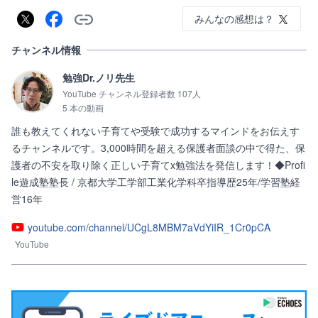
みんなの感想は？
チャンネル情報
勉強Dr.ノリ先生
YouTube チャンネル登録者数 107人
5 本の動画
誰も教えてくれない子育てや受験で成功するマインドをお伝えす
るチャンネルです。3,000時間を超える保護者面談の中で得た、保
護者の不安を取り除く正しい子育てx勉強法を発信します！◆Profi
le遊成塾塾長 / 京都大学工学部工業化学科卒指導歴25年/学習塾経
営16年
youtube.com/channel/UCgL8MBM7aVdYiIR_1Cr0pCA
YouTube