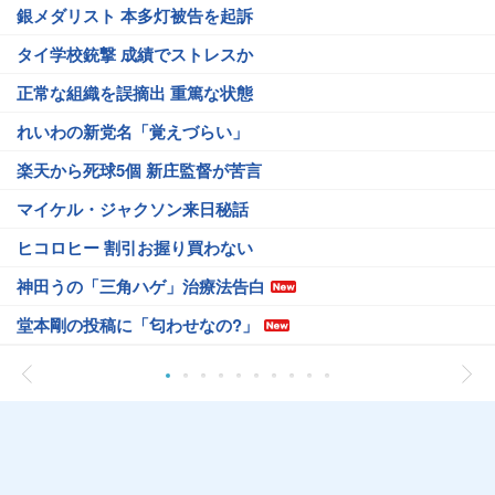
銀メダリスト 本多灯被告を起訴
タイ学校銃撃 成績でストレスか
正常な組織を誤摘出 重篤な状態
れいわの新党名「覚えづらい」
楽天から死球5個 新庄監督が苦言
マイケル・ジャクソン来日秘話
ヒコロヒー 割引お握り買わない
神田うの「三角ハゲ」治療法告白
堂本剛の投稿に「匂わせなの?」