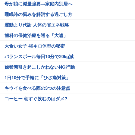
母が娘に減量強要→家庭内別居へ
睡眠時の悩みを解消する過ごし方
運動より代謝 人体の省エネ戦略
歯科の保健治療を巡る「大嘘」
大食い女子 46キロ体型の秘密
バランスボール毎日10分で20kg減
躁状態引き起こしかねないNG行動
1日10分で手軽に「ひざ痛対策」
キウイを食べる際の3つの注意点
コーヒー 朝すぐ飲むのはダメ?