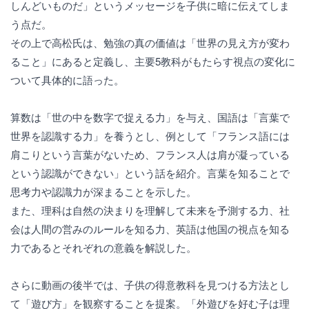
しんどいものだ」というメッセージを子供に暗に伝えてしま
う点だ。
その上で高松氏は、勉強の真の価値は「世界の見え方が変わ
ること」にあると定義し、主要5教科がもたらす視点の変化に
ついて具体的に語った。
算数は「世の中を数字で捉える力」を与え、国語は「言葉で
世界を認識する力」を養うとし、例として「フランス語には
肩こりという言葉がないため、フランス人は肩が凝っている
という認識ができない」という話を紹介。言葉を知ることで
思考力や認識力が深まることを示した。
また、理科は自然の決まりを理解して未来を予測する力、社
会は人間の営みのルールを知る力、英語は他国の視点を知る
力であるとそれぞれの意義を解説した。
さらに動画の後半では、子供の得意教科を見つける方法とし
て「遊び方」を観察することを提案。「外遊びを好む子は理