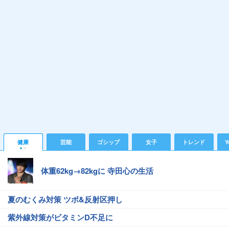
健康
芸能
ゴシップ
女子
トレンド
Y
体重62kg→82kgに 寺田心の生活
夏のむくみ対策 ツボ&反射区押し
紫外線対策がビタミンD不足に