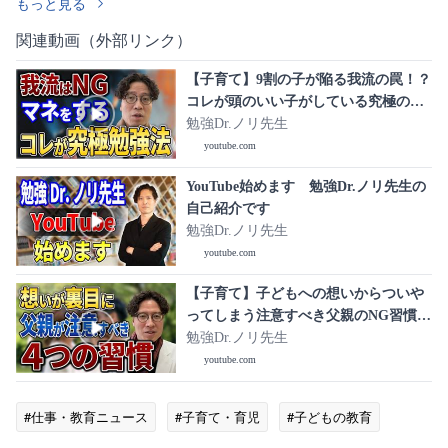
もっと見る
関連動画（外部リンク）
【子育て】9割の子が陥る我流の罠！？
コレが頭のいい子がしている究極の勉
強法
勉強Dr.ノリ先生
youtube.com
YouTube始めます 勉強Dr.ノリ先生の
自己紹介です
勉強Dr.ノリ先生
youtube.com
【子育て】子どもへの想いからついや
ってしまう注意すべき父親のNG習慣4
選
勉強Dr.ノリ先生
youtube.com
#仕事・教育ニュース
#子育て・育児
#子どもの教育