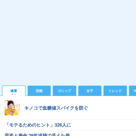
健康
芸能
ゴシップ
女子
トレンド
Y
キノコで血糖値スパイクを防ぐ
「モテるためのヒント」326人に
容姿と寿命 28年追跡で見えた差