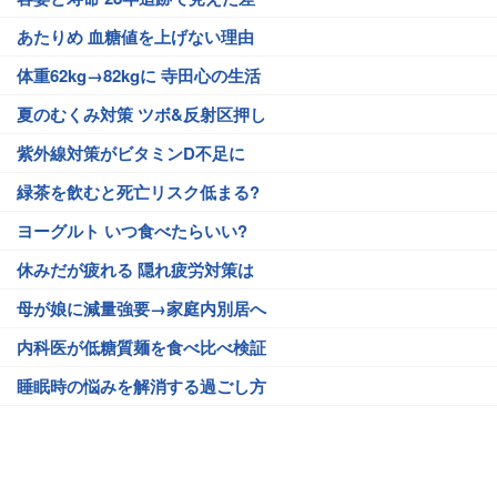
あたりめ 血糖値を上げない理由
体重62kg→82kgに 寺田心の生活
夏のむくみ対策 ツボ&反射区押し
紫外線対策がビタミンD不足に
緑茶を飲むと死亡リスク低まる?
ヨーグルト いつ食べたらいい?
休みだが疲れる 隠れ疲労対策は
母が娘に減量強要→家庭内別居へ
内科医が低糖質麺を食べ比べ検証
睡眠時の悩みを解消する過ごし方