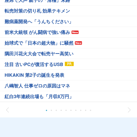
座席で大声 親子の「滑稽」末路
転売対策の切り札 効果テキメン
難病薬開発へ「うんちください」
前米大統領 がん闘病で強い痛み
始球式で「日本の超大物」に騒然
隅田川花火大会で転売ヤー高笑い
注目 古いPCが復活するUSB
HIKAKIN 第2子の誕生を発表
八嶋智人 仕事ゼロの原因はマネ
紅白3年連続出場も「月収8万円」