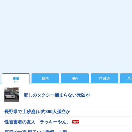
主要
国内
海外
IT 経済
ス
流しのタクシー捕まらない元凶か
長野県で土砂崩れ 約390人孤立か
性被害者の友人「ラッキーやん」