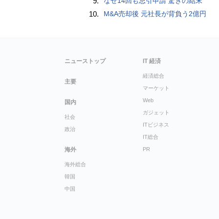
9.
なぜ14回も忌引申請 驚きの結末
10.
M&A売却後 元社長が背負う2億円
ニューストップ
IT 経済
経済総合
主要
マーケット
Web
国内
ガジェット
社会
ITビジネス
政治
IT総合
海外
PR
海外総合
韓国
中国