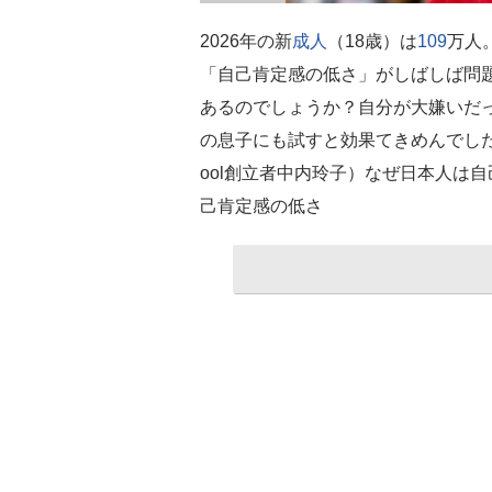
2026年の新
成人
（18歳）は
109
万人
「自己肯定感の低さ」がしばしば問
あるのでしょうか？自分が大嫌いだっ
の息子にも試すと効果てきめんでしたのでご紹介
ool創立者中内玲子）なぜ日本人は
己肯定感の低さ