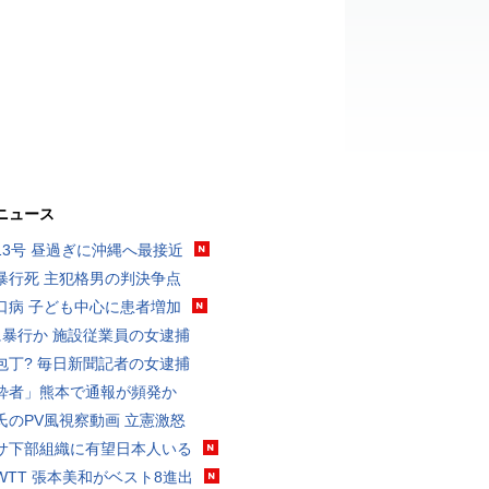
ニュース
13号 昼過ぎに沖縄へ最接近
暴行死 主犯格男の判決争点
口病 子ども中心に患者増加
に暴行か 施設従業員の女逮捕
包丁? 毎日新聞記者の女逮捕
酔者」熊本で通報が頻発か
氏のPV風視察動画 立憲激怒
サ下部組織に有望日本人いる
WTT 張本美和がベスト8進出