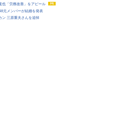
竜也「労務改善」をアピール
T48元メンバーが結婚を発表
カン 三原重夫さんを追悼