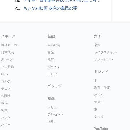
19.
ドル円、日米金利差拡大から再び上に向かうとの見方＝ＮＹ為替
20.
ちいかわ映画 灰色の島民の罪
スポーツ
芸能
女子
海外サッカー
芸能総合
恋愛
日本代表
音楽
ライフスタイル
Jリーグ
韓流
ファッション
プロ野球
グラビア
トレンド
MLB
テレビ
本
ゴルフ
ゴシップ
教育・仕事
テニス
からだ
格闘技
映画
マネー
競馬
レビュー
車
相撲
プレゼント
グルメ
バスケ
特集
バレー
YouTube