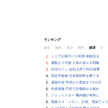
ランキング
総合
国内
政治
海外
経済
IT
1.
シニアが夜行バス利用 体験語る
2.
運動より代謝 人体の省エネ戦略
3.
住宅ローン 金利上昇で30代直撃
4.
習近平政権 日本製材料を断てず
5.
遺族年金 申請から受給まで4カ月
6.
外貨保険 円安で評価額が上振れ
7.
ジェットスター 機内棚が有料に
8.
国産ＯＳ「トロン」計画、突如アメリカの標的に「わけが分からなかった」…貿易摩擦の中で狂い始