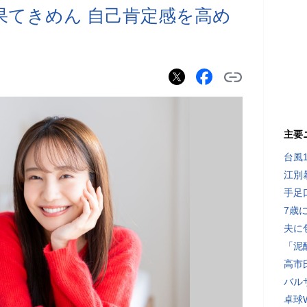
果てきめん 自己肯定感を高め
主要
台風
江別
手足
7歳
夫に
「泥
高市
バル
卓球