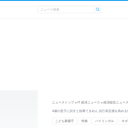
ニューストップ
IT 経済ニュース
経済総合ニュー
>
>
4歳の息子に試すと効果てきめん 自己肯定感を高める
こども家庭庁
性格
バイリンガル
ネガ