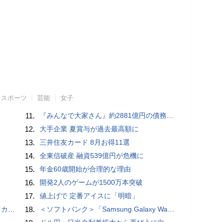
スポーツ
芸能
女子
11.
『みんなで大家さん』約2881億円の債務超過 大阪府が「違法状態」として調査 分配金未払いで出資者が集団訴訟中
12.
大手企業 夏賞与が過去最高額に
13.
三井住友カード 8月お得11選
14.
全東信破産 融資539億円が危機に
15.
年金60歳開始が合理的な理由
16.
開発2人のゲームが1500万本突破
17.
値上げで 定番アイスに「明暗」
めた歯車
18.
＜ソフトバンク＞「Samsung Galaxy Watch9」「Samsung Galaxy Watch Ultra2」（LTE） 本日発売