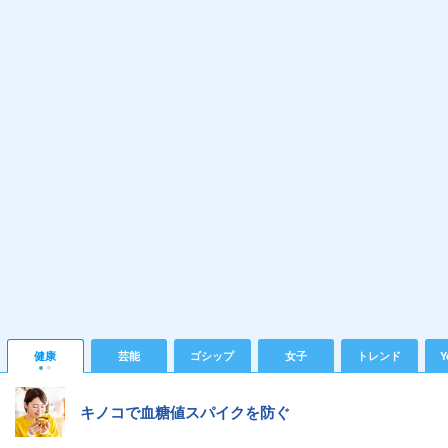
健康
芸能
ゴシップ
女子
トレンド
Y
キノコで血糖値スパイクを防ぐ