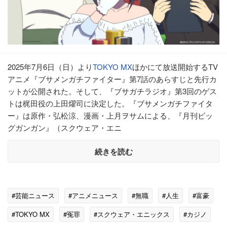
2025年7月6日（日）より
TOKYO MX
ほかにて放送開始するTV
アニメ『ブサメンガチファイター』第7話のあらすじと先行カ
ットが公開された。そして、『ブサガチラジオ』第3回のゲス
トは梶田役の上田燿司に決定した。『ブサメンガチファイタ
ー』は原作・弘松涼、漫画・上月ヲサムによる、『月刊ビッ
グガンガン』（スクウェア・エニ
続きを読む
#芸能ニュース
#アニメニュース
#無職
#人生
#富豪
#TOKYO MX
#冤罪
#スクウェア・エニックス
#カジノ