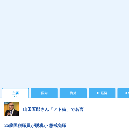
主要
国内
海外
IT 経済
ス
山田五郎さん「アド街」で名言
25歳国税職員が脱税か 懲戒免職