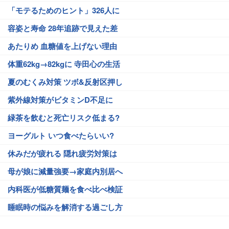
「モテるためのヒント」326人に
容姿と寿命 28年追跡で見えた差
あたりめ 血糖値を上げない理由
体重62kg→82kgに 寺田心の生活
夏のむくみ対策 ツボ&反射区押し
紫外線対策がビタミンD不足に
緑茶を飲むと死亡リスク低まる?
ヨーグルト いつ食べたらいい?
休みだが疲れる 隠れ疲労対策は
母が娘に減量強要→家庭内別居へ
内科医が低糖質麺を食べ比べ検証
睡眠時の悩みを解消する過ごし方