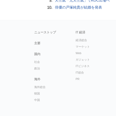
9.
天竺鼠「元天竺鼠」でKOC出場へ
10.
俳優の戸塚純貴が結婚を発表
ニューストップ
IT 経済
経済総合
主要
マーケット
Web
国内
ガジェット
社会
ITビジネス
政治
IT総合
海外
PR
海外総合
韓国
中国