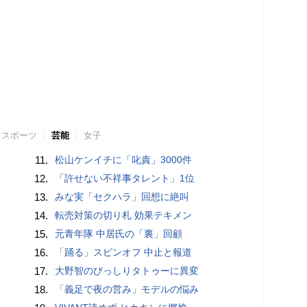
スポーツ
芸能
女子
11.
松山ケンイチに「叱責」3000件
12.
「許せない不祥事タレント」1位
13.
みな実「セクハラ」回想に絶叫
14.
転売対策の切り札 効果テキメン
15.
元青年隊 中居氏の「裏」回顧
16.
「踊る」スピンオフ 中止と報道
17.
大野智のびっしりタトゥーに異変
18.
「義足で夜の営み」モデルの悩み