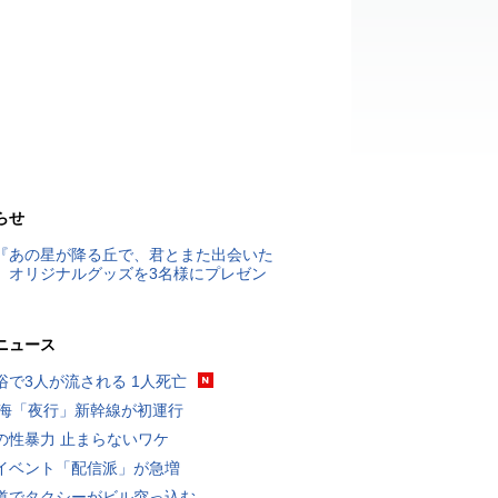
らせ
『あの星が降る丘で、君とまた出会いた
』オリジナルグッズを3名様にプレゼン
ニュース
浴で3人が流される 1人死亡
東海「夜行」新幹線が初運行
の性暴力 止まらないワケ
イベント「配信派」が急増
道でタクシーがビル突っ込む