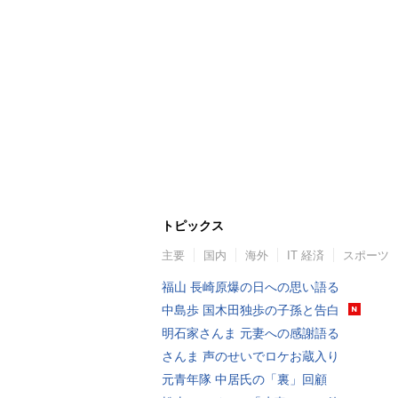
トピックス
主要
国内
海外
IT 経済
スポーツ
福山 長崎原爆の日への思い語る
中島歩 国木田独歩の子孫と告白
明石家さんま 元妻への感謝語る
さんま 声のせいでロケお蔵入り
元青年隊 中居氏の「裏」回顧