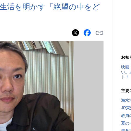
生活を明かす「絶望の中をど
お知
映画
い。
ト！
主要
海水
JR
教員
夏の
表参