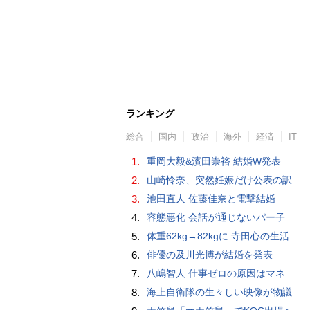
ランキング
総合
国内
政治
海外
経済
IT
1.
重岡大毅&濱田崇裕 結婚W発表
2.
山崎怜奈、突然妊娠だけ公表の訳
3.
池田直人 佐藤佳奈と電撃結婚
4.
容態悪化 会話が通じないパー子
5.
体重62kg→82kgに 寺田心の生活
6.
俳優の及川光博が結婚を発表
7.
八嶋智人 仕事ゼロの原因はマネ
8.
海上自衛隊の生々しい映像が物議