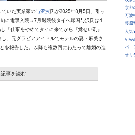
京都
していた実業家の
与沢翼
氏が2025年8月5日、引っ
万波
上旬に電撃入院→7月退院後タイへ帰国与沢氏は4
藤原
稿し「仕事をやめてタイに来てから『覚せい剤』
人気Y
白し、元グラビアアイドルでモデルの妻・麻美さ
VI
パー
ことを報告した。以降も複数回にわたって離婚の進
オリ
記事を読む