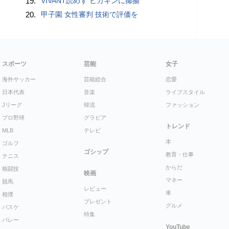
19.
VIVANT読めず ヒカキンに揶揄
20.
甲子園 女性審判 技術で評価を
スポーツ
芸能
女子
海外サッカー
芸能総合
恋愛
日本代表
音楽
ライフスタイル
Jリーグ
韓流
ファッション
プロ野球
グラビア
トレンド
MLB
テレビ
本
ゴルフ
ゴシップ
教育・仕事
テニス
からだ
格闘技
映画
マネー
競馬
レビュー
車
相撲
プレゼント
グルメ
バスケ
特集
バレー
YouTube