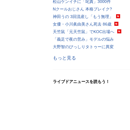
松山ケンイチに「叱責」3000件
Nクールおじさん 本格ブレイク?
神田うの 3回流産し「もう無理」
女優・小川眞由美さん死去 86歳
天竺鼠「元天竺鼠」でKOC出場へ
「義足で夜の営み」モデルの悩み
大野智のびっしりタトゥーに異変
もっと見る
ライブドアニュースを読もう！