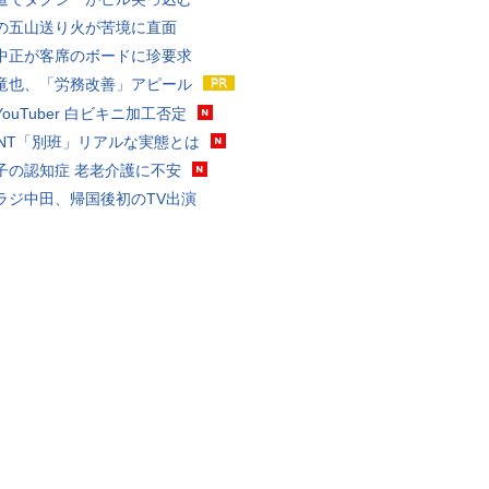
の五山送り火が苦境に直面
中正が客席のボードに珍要求
竜也、「労務改善」アピール
ouTuber 白ビキニ加工否定
VANT「別班」リアルな実態とは
子の認知症 老老介護に不安
ラジ中田、帰国後初のTV出演