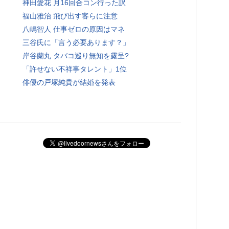
神田愛花 月16回合コン行った訳
福山雅治 飛び出す客らに注意
八嶋智人 仕事ゼロの原因はマネ
三谷氏に「言う必要あります？」
岸谷蘭丸 タバコ巡り無知を露呈?
「許せない不祥事タレント」1位
俳優の戸塚純貴が結婚を発表