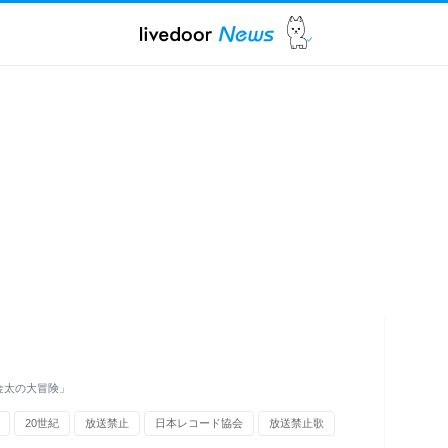
金太の大冒険」
20世紀
放送禁止
日本レコード協会
放送禁止歌