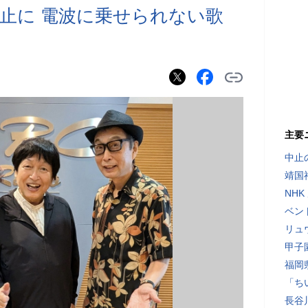
禁止に 電波に乗せられない歌
主要
中止
靖国
NH
ベン
リュ
甲子
福岡
「ち
長谷