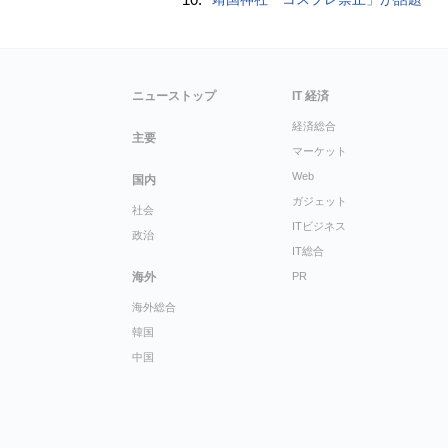
ニューストップ
IT 経済
経済総合
主要
マーケット
Web
国内
ガジェット
社会
ITビジネス
政治
IT総合
海外
PR
海外総合
韓国
中国