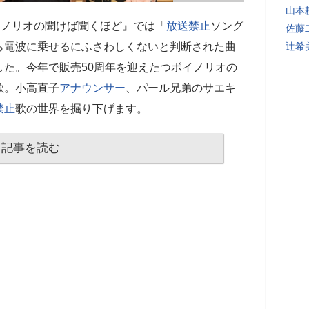
山本
イノリオの聞けば聞くほど』では「
放送禁止
ソング
佐藤
ら電波に乗せるにふさわしくないと判断された曲
辻希
た。今年で販売50周年を迎えたつボイノリオの
歌。小高直子
アナウンサー
、パール兄弟のサエキ
禁止
歌の世界を掘り下げます。
記事を読む