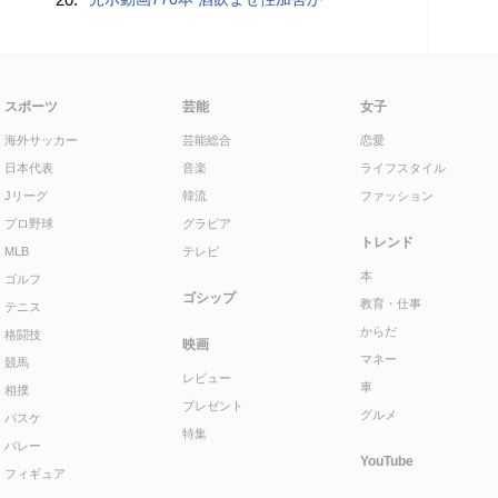
スポーツ
芸能
女子
海外サッカー
芸能総合
恋愛
日本代表
音楽
ライフスタイル
Jリーグ
韓流
ファッション
プロ野球
グラビア
トレンド
MLB
テレビ
本
ゴルフ
ゴシップ
教育・仕事
テニス
からだ
格闘技
映画
マネー
競馬
レビュー
車
相撲
プレゼント
グルメ
バスケ
特集
バレー
YouTube
フィギュア