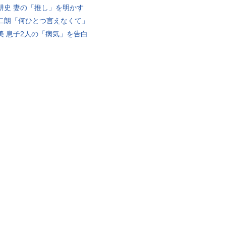
耕史 妻の「推し」を明かす
二朗「何ひとつ言えなくて」
美 息子2人の「病気」を告白