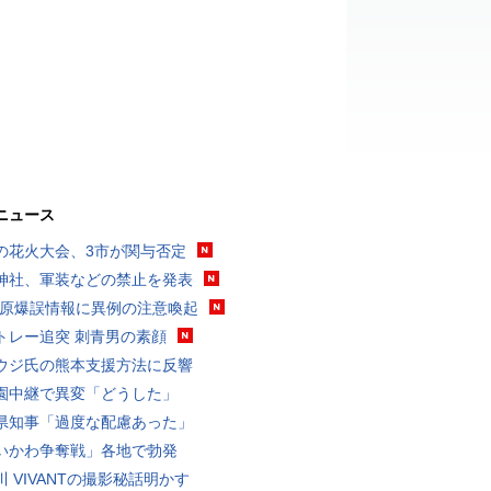
ニュース
の花火大会、3市が関与否定
神社、軍装などの禁止を発表
K 原爆誤情報に異例の注意喚起
トレー追突 刺青男の素顔
ウジ氏の熊本支援方法に反響
園中継で異変「どうした」
県知事「過度な配慮あった」
いかわ争奪戦」各地で勃発
川 VIVANTの撮影秘話明かす