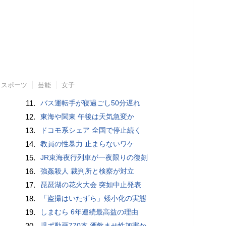
スポーツ
芸能
女子
11.
バス運転手が寝過ごし50分遅れ
12.
東海や関東 午後は天気急変か
13.
ドコモ系シェア 全国で停止続く
14.
教員の性暴力 止まらないワケ
15.
JR東海夜行列車が一夜限りの復刻
16.
強姦殺人 裁判所と検察が対立
17.
琵琶湖の花火大会 突如中止発表
18.
「盗撮はいたずら」矮小化の実態
19.
しまむら 6年連続最高益の理由
20.
児ポ動画770本 酒飲ませ性加害か