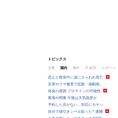
トピックス
主要
国内
海外
IT 経済
スポーツ
恋人と散策中に波にさらわれ死亡
災害やクマ被害で拡散「偽動画」
体臭の原因 プロテインの可能性
東海や関東 午後は天気急変か
予約した店がない…対応にモヤッ
自分で値引きシール貼った? 逮捕