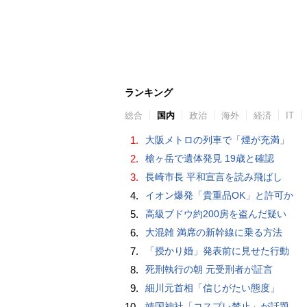
ランキング
総合
国内
政治
海外
経済
IT
1.
大阪メトロの列車で「煙が充満」
2.
槍ヶ岳で遺体発見 19歳と確認
3.
長崎市長 平和宣言を読み飛ばし
4.
イオン爆発「貴重品OK」と許可か
5.
高級ブドウ約200房を盗んだ疑い
6.
大混雑 満席の新幹線に乗る方法
7.
「授かり婚」発表前に見せた行動
8.
死刑執行の朝 元受刑者が証言
9.
細川元首相「信じがたい態度」
10.
靖国神社「コスプレ禁止」が話題