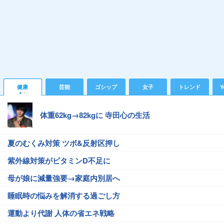
健康
芸能
ゴシップ
女子
トレンド
Y
体重62kg→82kgに 寺田心の生活
夏のむくみ対策 ツボ&反射区押し
紫外線対策がビタミンD不足に
母が娘に減量強要→家庭内別居へ
睡眠時の悩みを解消する過ごし方
運動より代謝 人体の省エネ戦略