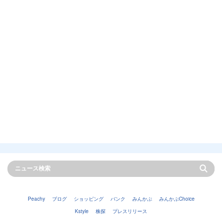
Peachy
ブログ
ショッピング
バンク
みんかぶ
みんかぶChoice
Kstyle
株探
プレスリリース