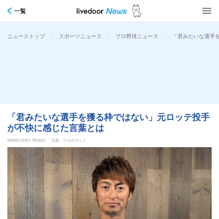
一覧
>
>
>
「君みたいな選手
ニューストップ
スポーツニュース
プロ野球ニュース
「君みたいな選手を獲る枠ではない」元ロッテ投手
が不快に感じた言葉とは
2025年7月8日 7時30分
写真：フルカウント