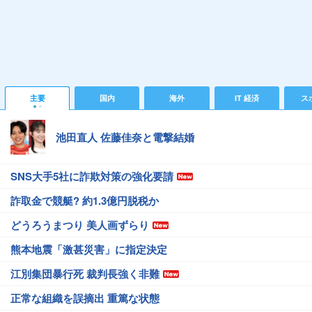
主要
国内
海外
IT 経済
ス
池田直人 佐藤佳奈と電撃結婚
SNS大手5社に詐欺対策の強化要請
詐取金で競艇? 約1.3億円脱税か
どうろうまつり 美人画ずらり
熊本地震「激甚災害」に指定決定
江別集団暴行死 裁判長強く非難
正常な組織を誤摘出 重篤な状態