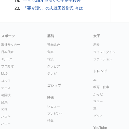
19.
一言で激昂 巨漢が女子高生殺害
20.
「要介護5」の志茂田景樹氏 今は
スポーツ
芸能
女子
海外サッカー
芸能総合
恋愛
日本代表
音楽
ライフスタイル
Jリーグ
韓流
ファッション
プロ野球
グラビア
トレンド
MLB
テレビ
本
ゴルフ
ゴシップ
教育・仕事
テニス
からだ
格闘技
映画
マネー
競馬
レビュー
車
相撲
プレゼント
グルメ
バスケ
特集
バレー
YouTube