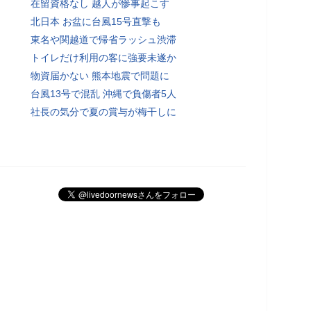
在留資格なし 越人が惨事起こす
北日本 お盆に台風15号直撃も
東名や関越道で帰省ラッシュ渋滞
トイレだけ利用の客に強要未遂か
物資届かない 熊本地震で問題に
台風13号で混乱 沖縄で負傷者5人
社長の気分で夏の賞与が梅干しに