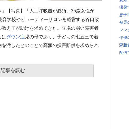
猛暑
」【写真】「人工呼吸器が必須」35歳女性が
息子
美容学校やビューティーサロンを経営する谷口政
被災
の教え子が助けを求めてきた。立場の弱い障害者
レン
女は
ダウン症
児の母であり、子どもの七五三で着
俳優
森脇
物を汚したとのことで高額の損害賠償を求められ
配信
記事を読む