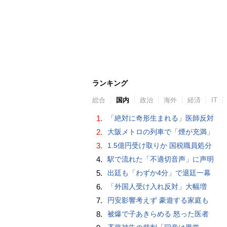
ランキング
総合
国内
政治
海外
経済
IT
1.
「絶対に奇形生まれる」医師反対
2.
大阪メトロの列車で「煙が充満」
3.
1.5億円受け取りか 国税職員処分
4.
駅で流れた「不適切音声」に声明
5.
出廷も「わずか4分」で退廷一幕
6.
「外国人受け入れ反対」大幅増
7.
円安影響考えず 豪遊する家庭も
8.
被爆で子あきらめる 怒った医者