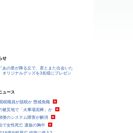
らせ
『あの星が降る丘で、君とまた出会いた
』オリジナルグッズを3名様にプレゼン
ニュース
歳国税職員が脱税か 懲戒免職
の被災地で「火事場泥棒」か
郵便のシステム障害が解消
泊で女性死亡 遺族の胸中
で19歳女性死亡 線路に侵入?