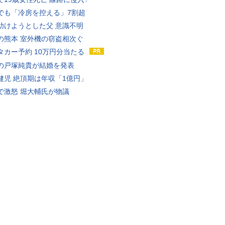
でも「冷房を控える」7割超
助けようとした父 意識不明
の熊本 室外機の窃盗相次ぐ
タカー予約 10万円分当たる
の戸塚純貴が結婚を発表
健児 絶頂期は年収「1億円」
で激怒 堀大輔氏が物議