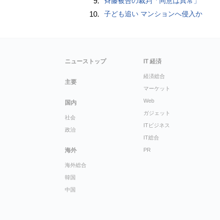
9.
斉藤被告の裁判「同意は異常」
10.
子ども追い マンションへ侵入か
ニューストップ
IT 経済
経済総合
主要
マーケット
Web
国内
ガジェット
社会
ITビジネス
政治
IT総合
海外
PR
海外総合
韓国
中国