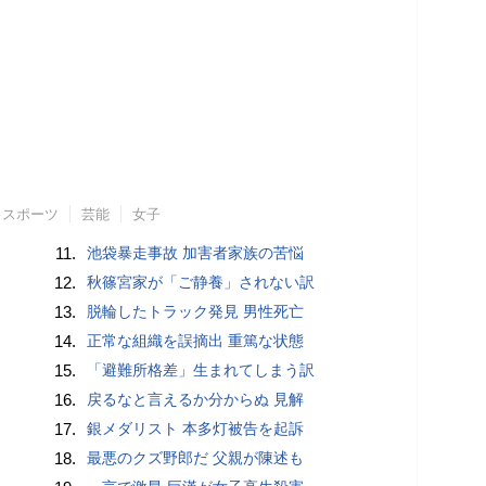
スポーツ
芸能
女子
11.
池袋暴走事故 加害者家族の苦悩
12.
秋篠宮家が「ご静養」されない訳
13.
脱輪したトラック発見 男性死亡
14.
正常な組織を誤摘出 重篤な状態
15.
「避難所格差」生まれてしまう訳
16.
戻るなと言えるか分からぬ 見解
17.
銀メダリスト 本多灯被告を起訴
18.
最悪のクズ野郎だ 父親が陳述も