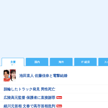
主要
国内
海外
IT 経済
ス
池田直人 佐藤佳奈と電撃結婚
脱輪したトラック発見 男性死亡
広陵高元監督 保護者に直接謝罪
細川元首相 文春で高市首相批判