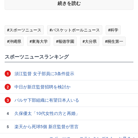
続きを読む
#スポーツニュース
#バスケットボールニュース
#科学
#沖縄県
#東海大学
#報徳学園
#大分県
#桐生第一
#尽誠学園
#佐賀北
スポーツニュースランキング
須江監督 女子部員に3条件提示
1
中日が新庄監督招聘を検討か
2
バルサ下部組織に有望日本人いる
3
久保優太「10代女性の方と再婚」
4
楽天から死球5個 新庄監督が苦言
5