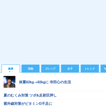
健康
芸能
ゴシップ
女子
トレンド
Y
体重62kg→82kgに 寺田心の生活
夏のむくみ対策 ツボ&反射区押し
紫外線対策がビタミンD不足に