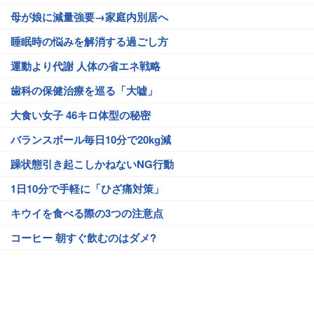
母が娘に減量強要→家庭内別居へ
睡眠時の悩みを解消する過ごし方
運動より代謝 人体の省エネ戦略
歯科の保健治療を巡る「大嘘」
大食い女子 46キロ体型の秘密
バランスボール毎日10分で20kg減
躁状態引き起こしかねないNG行動
1日10分で手軽に「ひざ痛対策」
キウイを食べる際の3つの注意点
コーヒー 朝すぐ飲むのはダメ?