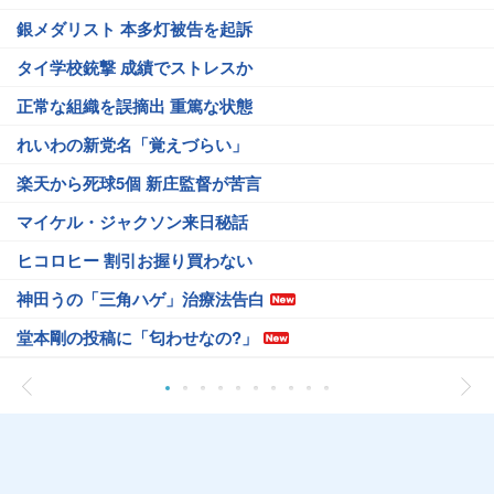
銀メダリスト 本多灯被告を起訴
タイ学校銃撃 成績でストレスか
正常な組織を誤摘出 重篤な状態
れいわの新党名「覚えづらい」
楽天から死球5個 新庄監督が苦言
マイケル・ジャクソン来日秘話
ヒコロヒー 割引お握り買わない
神田うの「三角ハゲ」治療法告白
堂本剛の投稿に「匂わせなの?」