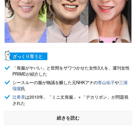
ざっくり言うと
「喪服がヤバい」と世間をザワつかせた女性3人を、週刊女性
PRIMEが紹介した
シースルーの服が物議を醸した元NHKアナの
青山祐子
や
三浦
瑠麗
氏
辻希美
は2010年、「ミニ丈喪服」＋「デカリボン」が問題視
された
続きを読む