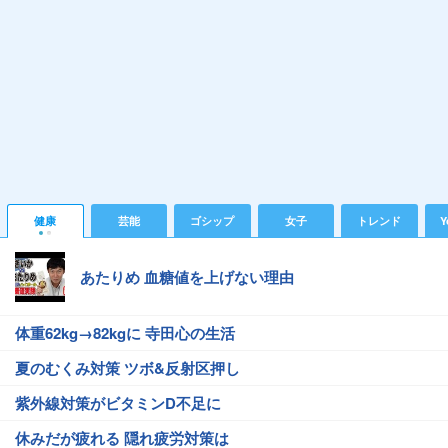
健康
芸能
ゴシップ
女子
トレンド
Y
あたりめ 血糖値を上げない理由
体重62kg→82kgに 寺田心の生活
夏のむくみ対策 ツボ&反射区押し
紫外線対策がビタミンD不足に
休みだが疲れる 隠れ疲労対策は