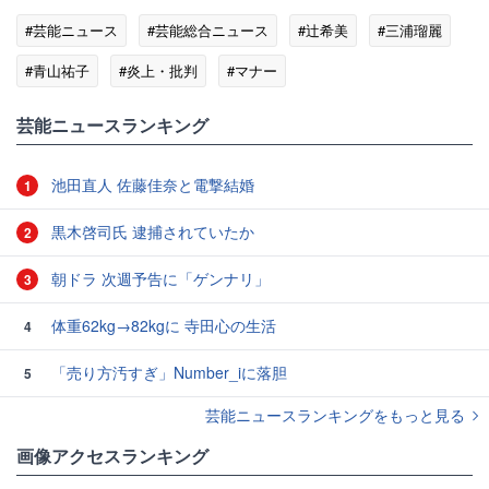
#芸能ニュース
#芸能総合ニュース
#辻希美
#三浦瑠麗
#青山祐子
#炎上・批判
#マナー
#エンタメ・芸能ニュース
芸能ニュースランキング
池田直人 佐藤佳奈と電撃結婚
1
黒木啓司氏 逮捕されていたか
2
朝ドラ 次週予告に「ゲンナリ」
3
体重62kg→82kgに 寺田心の生活
4
「売り方汚すぎ」Number_iに落胆
5
芸能ニュースランキングをもっと見る
画像アクセスランキング