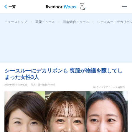
一覧
>
>
>
シースルーにデカリボン
ニューストップ
芸能ニュース
芸能総合ニュース
シースルーにデカリボンも 喪服が物議を醸してし
まった女性3人
2025年6月15日 8時0分
写真：週刊女性PRIME
by ライブドアニュース編集部