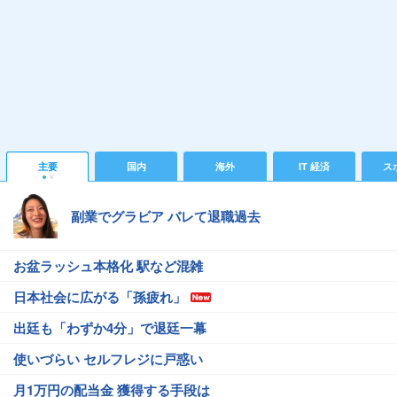
主要
国内
海外
IT 経済
ス
副業でグラビア バレて退職過去
お盆ラッシュ本格化 駅など混雑
日本社会に広がる「孫疲れ」
出廷も「わずか4分」で退廷一幕
使いづらい セルフレジに戸惑い
月1万円の配当金 獲得する手段は