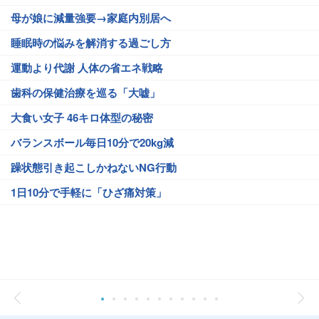
母が娘に減量強要→家庭内別居へ
睡眠時の悩みを解消する過ごし方
運動より代謝 人体の省エネ戦略
歯科の保健治療を巡る「大嘘」
大食い女子 46キロ体型の秘密
バランスボール毎日10分で20kg減
躁状態引き起こしかねないNG行動
1日10分で手軽に「ひざ痛対策」