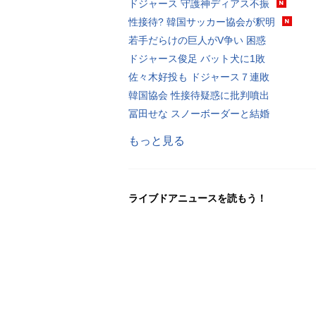
ドジャース 守護神ディアス不振
性接待? 韓国サッカー協会が釈明
若手だらけの巨人がV争い 困惑
ドジャース俊足 バット犬に1敗
佐々木好投も ドジャース７連敗
韓国協会 性接待疑惑に批判噴出
冨田せな スノーボーダーと結婚
もっと見る
ライブドアニュースを読もう！