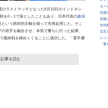
ヨー
選のラストマッチとなった6月10日のインドネシ
性接
戦を0－1で落としたこともあり、日本代表の
森保
原爆
英という絶対的主軸を揃って先発起用した。そこ
女性
プの若手を融合させ、本気で勝ちに行った結果、
北京
レジ
形で最終戦を締めくくることに成功した。「選手層
「要
記事を読む