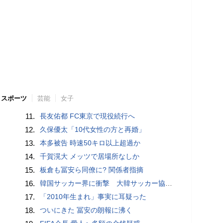
スポーツ
芸能
女子
11.
長友佑都 FC東京で現役続行へ
12.
久保優太「10代女性の方と再婚」
13.
本多被告 時速50キロ以上超過か
14.
千賀滉大 メッツで居場所なしか
15.
板倉も冨安ら同僚に? 関係者指摘
16.
韓国サッカー界に衝撃 大韓サッカー協会に外国人審判への“性的接待”疑惑 韓国メディアが報道
17.
「2010年生まれ」事実に耳疑った
18.
ついにきた 冨安の朗報に沸く