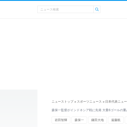
ニューストップ
スポーツニュース
日本代表ニュー
>
>
森保一監督がインドネシア戦に先発 大量6ゴールの重
岩田智輝
森保一
鎌田大地
遠藤航
アメリカ代表