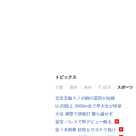
トピックス
主要
国内
海外
IT 経済
スポーツ
北京五輪スノボ銅の冨田が結婚
U-20陸上 3000m走で早大生が快挙
大谷 満塁で併殺打 勝ち越せず
冨安 パレスで即デビュー飾る
佐々木朗希 好投もサヨナラ負け