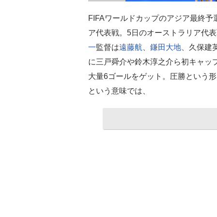
FIFAワールドカップのアジア最終予
ア代表戦。5日のオーストラリア代表
一
監督は
遠藤航
、
鎌田大地
、久保建
に三戸舜介や鈴木淳之介ら初キャッ
大量6ゴールをゲット。圧勝という
という意味では、