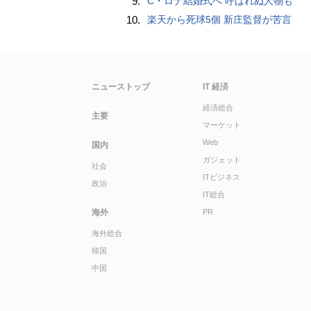
9.
C・ロナ結婚式へ 呼ばれぬ人物も
10.
楽天から死球5個 新庄監督が苦言
ニューストップ
IT 経済
経済総合
主要
マーケット
Web
国内
ガジェット
社会
ITビジネス
政治
IT総合
海外
PR
海外総合
韓国
中国