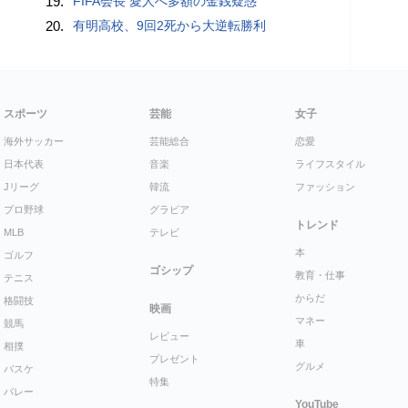
19.
FIFA会長 愛人へ多額の金銭疑惑
20.
有明高校、9回2死から大逆転勝利
スポーツ
芸能
女子
海外サッカー
芸能総合
恋愛
日本代表
音楽
ライフスタイル
Jリーグ
韓流
ファッション
プロ野球
グラビア
トレンド
MLB
テレビ
本
ゴルフ
ゴシップ
教育・仕事
テニス
からだ
格闘技
映画
マネー
競馬
レビュー
車
相撲
プレゼント
グルメ
バスケ
特集
バレー
YouTube