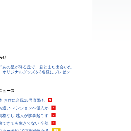
らせ
『あの星が降る丘で、君とまた出会いた
』オリジナルグッズを3名様にプレゼン
ニュース
本 お盆に台風15号直撃も
も追い マンションへ侵入か
資格なし 越人が惨事起こす
線できても生きてない 辛辣
タカー予約 10万円分当たる