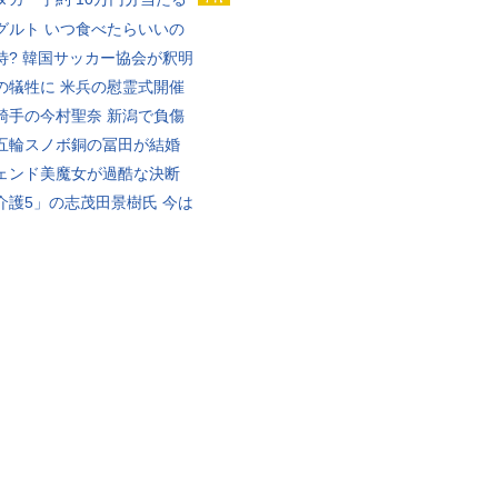
グルト いつ食べたらいいの
待? 韓国サッカー協会が釈明
の犠牲に 米兵の慰霊式開催
騎手の今村聖奈 新潟で負傷
五輪スノボ銅の冨田が結婚
ェンド美魔女が過酷な決断
介護5」の志茂田景樹氏 今は