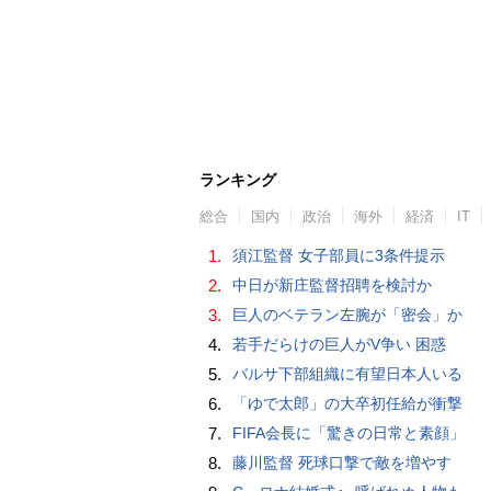
ランキング
総合
国内
政治
海外
経済
IT
1.
須江監督 女子部員に3条件提示
2.
中日が新庄監督招聘を検討か
3.
巨人のベテラン左腕が「密会」か
4.
若手だらけの巨人がV争い 困惑
5.
バルサ下部組織に有望日本人いる
6.
「ゆで太郎」の大卒初任給が衝撃
7.
FIFA会長に「驚きの日常と素顔」
8.
藤川監督 死球口撃で敵を増やす