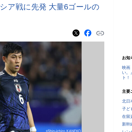
シア戦に先発 大量6ゴールの
お知
映画
い。
ト！
主要
北日
子ど
在留
新幹
レン