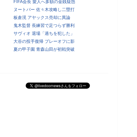
FIFA会長 愛人へ多額の金銭疑惑
ヌートバー 佐々木攻略し二塁打
板倉滉 アヤックス売却に異論
鬼木監督 長練習で足つらず勝利
サヴィオ 退場「過ちを犯した」
大谷の投手復帰 プレーオフに影
夏の甲子園 青森山田が初戦突破