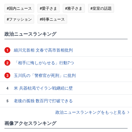
#国内ニュース
#愛子さま
#雅子さま
#皇室の話題
#ファッション
#時事ニュース
政治ニュースランキング
細川元首相 文春で高市首相批判
1
「相手に悔しがらせる」行動7つ
2
玉川氏の「警察官が死刑」に批判
3
米 兵器枯渇でイラン戦継続に壁
4
老後の孤独 数百円で打破できる
5
政治ニュースランキングをもっと見る
画像アクセスランキング