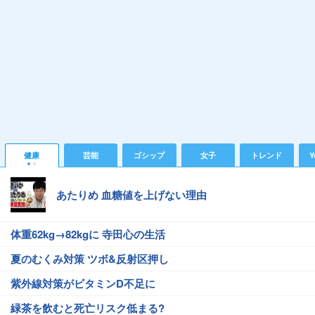
健康
芸能
ゴシップ
女子
トレンド
Y
あたりめ 血糖値を上げない理由
体重62kg→82kgに 寺田心の生活
夏のむくみ対策 ツボ&反射区押し
紫外線対策がビタミンD不足に
緑茶を飲むと死亡リスク低まる?