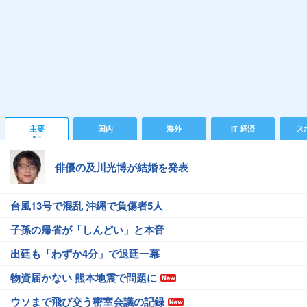
主要
国内
海外
IT 経済
ス
俳優の及川光博が結婚を発表
台風13号で混乱 沖縄で負傷者5人
子孫の帰省が「しんどい」と本音
出廷も「わずか4分」で退廷一幕
物資届かない 熊本地震で問題に
ウソまで飛び交う密室会議の記録