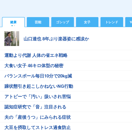
健康
芸能
ゴシップ
女子
トレンド
Y
山口達也 8年ぶり楽器姿に感涙か
運動より代謝 人体の省エネ戦略
大食い女子 46キロ体型の秘密
バランスボール毎日10分で20kg減
躁状態引き起こしかねないNG行動
アトピーで「汚い」扱いされ苦悩
認知症研究で「音」注目される
夫の「産後うつ」にみられる症状
大豆を摂取してストレス過食防止