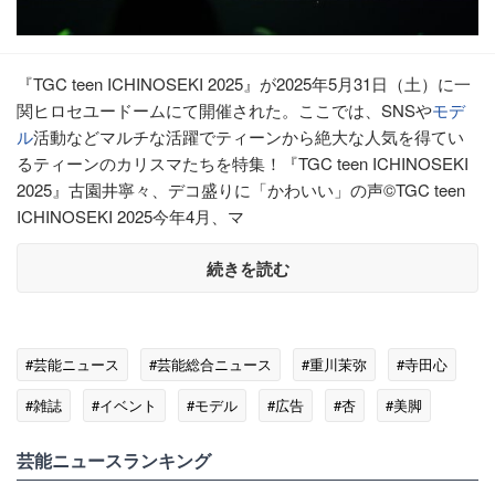
『TGC teen ICHINOSEKI 2025』が2025年5月31日（土）に一
関ヒロセユードームにて開催された。ここでは、SNSや
モデ
ル
活動などマルチな活躍でティーンから絶大な人気を得てい
るティーンのカリスマたちを特集！『TGC teen ICHINOSEKI
2025』古園井寧々、デコ盛りに「かわいい」の声©TGC teen
ICHINOSEKI 2025今年4月、マ
続きを読む
#芸能ニュース
#芸能総合ニュース
#重川茉弥
#寺田心
#雑誌
#イベント
#モデル
#広告
#杏
#美脚
#ネクタイ
芸能ニュースランキング