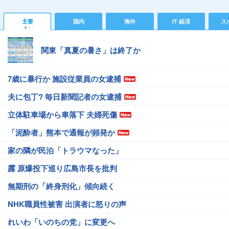
主要
国内
海外
IT 経済
ス
関東「真夏の暑さ」は終了か
7歳に暴行か 施設従業員の女逮捕
夫に包丁? 毎日新聞記者の女逮捕
立体駐車場から車落下 夫婦死傷
「泥酔者」熊本で通報が頻発か
家の隣が民泊「トラウマなった」
露 原爆投下巡り広島市長を批判
無期刑の「終身刑化」傾向続く
NHK職員性被害 出演者に怒りの声
れいわ「いのちの党」に変更へ