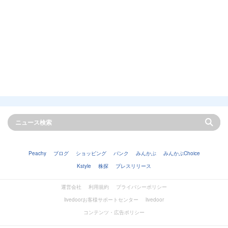
Peachy
ブログ
ショッピング
バンク
みんかぶ
みんかぶChoice
Kstyle
株探
プレスリリース
運営会社
利用規約
プライバシーポリシー
livedoorお客様サポートセンター
livedoor
コンテンツ・広告ポリシー