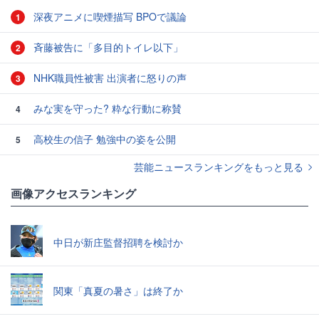
深夜アニメに喫煙描写 BPOで議論
1
斉藤被告に「多目的トイレ以下」
2
NHK職員性被害 出演者に怒りの声
3
みな実を守った? 粋な行動に称賛
4
高校生の信子 勉強中の姿を公開
5
芸能ニュースランキングをもっと見る
画像アクセスランキング
中日が新庄監督招聘を検討か
関東「真夏の暑さ」は終了か