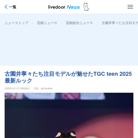
一覧
>
>
>
古園井寧々たち注目モデル
ニューストップ
芸能ニュース
芸能総合ニュース
古園井寧々たち注目モデルが魅せたTGC teen 2025
最新ルック
2025年6月1日 20時50分
写真：girlswalker