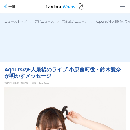
一覧
>
>
>
Aqoursの9人最後の
ニューストップ
芸能ニュース
芸能総合ニュース
Aqoursの9人最後のライブ 小原鞠莉役・鈴木愛奈
が明かすメッセージ
2025年5月24日 12時0分
写真：Real Sound