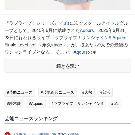
『ラブライブ！シリーズ』で
μ's
に次ぐスクール
アイドル
グル
ープとして、2015年6月に結成された
Aqours
。2025年6月21、
22日に行われるライブ『
ラブライブ！サンシャイン!!
Aqours
Finale LoveLive! ～永久stage～』が、彼女たち9人での最後の
ワンマンライブとなる。 そこで、
Aqours
のキ
続きを読む
#芸能ニュース
#芸能総合ニュース
#大勢
#部活
#鈴木愛
#Aqours
#ラブライブ！サンシャイン!!
#μ's
#アイドル
芸能ニュースランキング
深夜アニメに喫煙描写 BPOで議論