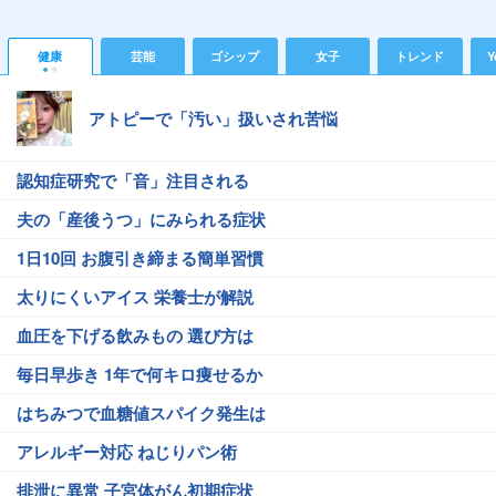
健康
芸能
ゴシップ
女子
トレンド
Y
アトピーで「汚い」扱いされ苦悩
認知症研究で「音」注目される
夫の「産後うつ」にみられる症状
1日10回 お腹引き締まる簡単習慣
太りにくいアイス 栄養士が解説
血圧を下げる飲みもの 選び方は
毎日早歩き 1年で何キロ痩せるか
はちみつで血糖値スパイク発生は
アレルギー対応 ねじりパン術
排泄に異常 子宮体がん初期症状