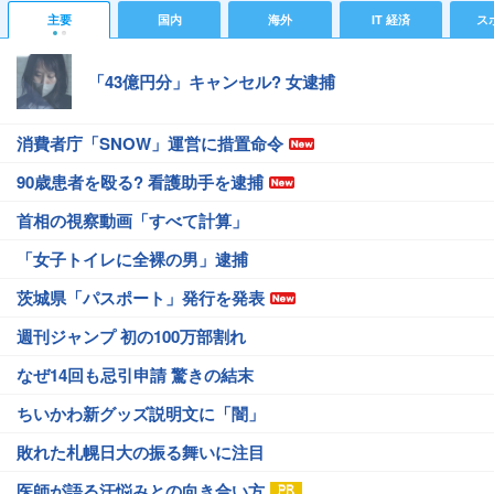
主要
国内
海外
IT 経済
ス
「43億円分」キャンセル? 女逮捕
消費者庁「SNOW」運営に措置命令
90歳患者を殴る? 看護助手を逮捕
首相の視察動画「すべて計算」
「女子トイレに全裸の男」逮捕
茨城県「パスポート」発行を発表
週刊ジャンプ 初の100万部割れ
なぜ14回も忌引申請 驚きの結末
ちいかわ新グッズ説明文に「闇」
敗れた札幌日大の振る舞いに注目
医師が語る汗悩みとの向き合い方