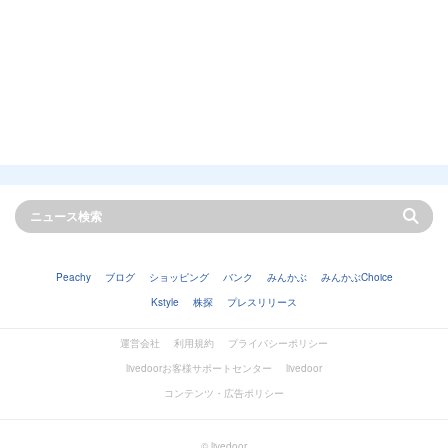
Peachy
ブログ
ショッピング
バンク
みんかぶ
みんかぶChoice
Kstyle
株探
プレスリリース
運営会社
利用規約
プライバシーポリシー
livedoorお客様サポートセンター
livedoor
コンテンツ・広告ポリシー
© livedoor