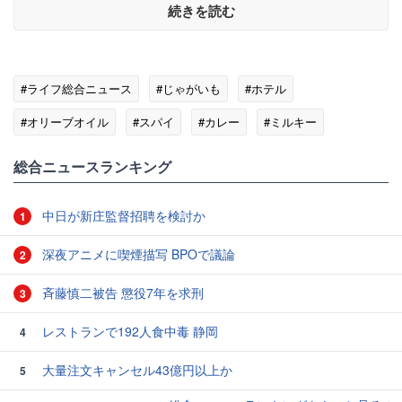
続きを読む
#ライフ総合ニュース
#じゃがいも
#ホテル
#オリーブオイル
#スパイ
#カレー
#ミルキー
#デザート
総合ニュースランキング
中日が新庄監督招聘を検討か
1
深夜アニメに喫煙描写 BPOで議論
2
斉藤慎二被告 懲役7年を求刑
3
レストランで192人食中毒 静岡
4
大量注文キャンセル43億円以上か
5