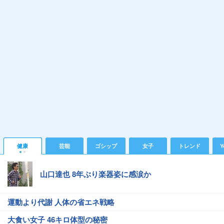
健康
芸能
ゴシップ
女子
トレンド
Y
山口達也 8年ぶり楽器姿に感涙か
運動より代謝 人体の省エネ戦略
大食い女子 46キロ体型の秘密