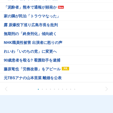
「泥酔者」熊本で通報が頻発か
家の隣が民泊「トラウマなった」
露 原爆投下巡り広島市長を批判
無期刑の「終身刑化」傾向続く
NHK職員性被害 出演者に怒りの声
れいわ「いのちの党」に変更へ
90歳患者を殴る? 看護助手を逮捕
藤原竜也「労務改善」をアピール
元TBSアナの山本里菜 離婚を公表