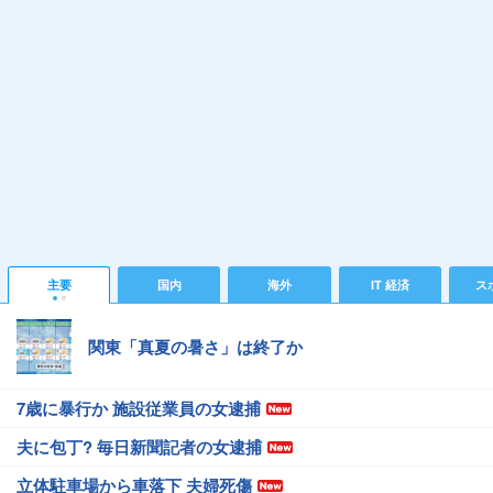
主要
国内
海外
IT 経済
ス
関東「真夏の暑さ」は終了か
7歳に暴行か 施設従業員の女逮捕
夫に包丁? 毎日新聞記者の女逮捕
立体駐車場から車落下 夫婦死傷