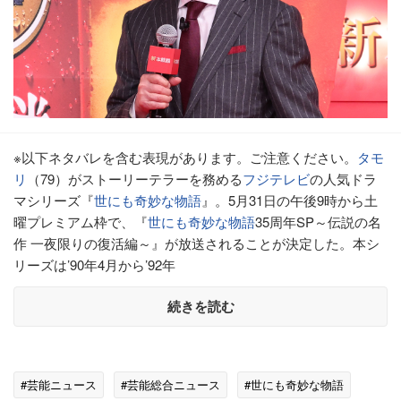
※以下ネタバレを含む表現があります。ご注意ください。
タモ
リ
（79）がストーリーテラーを務める
フジテレビ
の人気ドラ
マシリーズ『
世にも奇妙な物語
』。5月31日の午後9時から土
曜プレミアム枠で、『
世にも奇妙な物語
35周年SP～伝説の名
作 一夜限りの復活編～』が放送されることが決定した。本シ
リーズは’90年4月から’92年
続きを読む
#芸能ニュース
#芸能総合ニュース
#世にも奇妙な物語