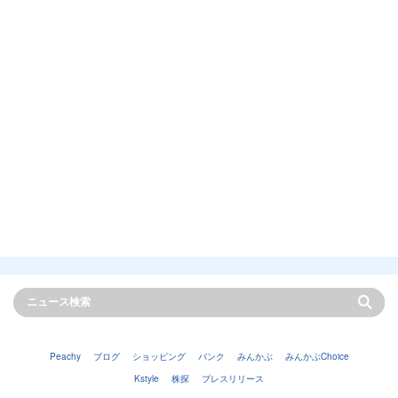
Peachy
ブログ
ショッピング
バンク
みんかぶ
みんかぶChoice
Kstyle
株探
プレスリリース