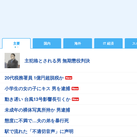
主要
国内
海外
IT 経済
ス
主犯格とされる男 無期懲役判決
20代税務署員 1億円超脱税か
小学生の女の子にキス 男を逮捕
動き遅い 台風13号影響長引くか
未成年の裸体写真所持か 男逮捕
態度に不満で…夫の弟を暴行死
駅で流れた「不適切音声」に声明