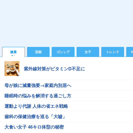
健康
芸能
ゴシップ
女子
トレンド
Y
紫外線対策がビタミンD不足に
母が娘に減量強要→家庭内別居へ
睡眠時の悩みを解消する過ごし方
運動より代謝 人体の省エネ戦略
歯科の保健治療を巡る「大嘘」
大食い女子 46キロ体型の秘密