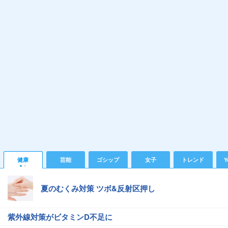
健康
芸能
ゴシップ
女子
トレンド
Y
夏のむくみ対策 ツボ&反射区押し
紫外線対策がビタミンD不足に