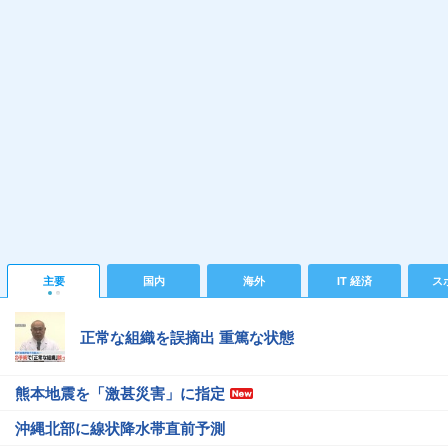
主要
国内
海外
IT 経済
ス
正常な組織を誤摘出 重篤な状態
熊本地震を「激甚災害」に指定
沖縄北部に線状降水帯直前予測