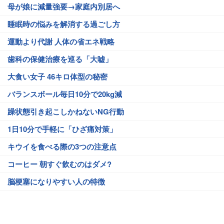
母が娘に減量強要→家庭内別居へ
睡眠時の悩みを解消する過ごし方
運動より代謝 人体の省エネ戦略
歯科の保健治療を巡る「大嘘」
大食い女子 46キロ体型の秘密
バランスボール毎日10分で20kg減
躁状態引き起こしかねないNG行動
1日10分で手軽に「ひざ痛対策」
キウイを食べる際の3つの注意点
コーヒー 朝すぐ飲むのはダメ?
脳梗塞になりやすい人の特徴