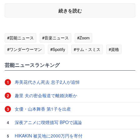
続きを読む
#芸能ニュース
#音楽ニュース
#Zoom
#ワンダーウーマン
#Spotify
#サム・スミス
#資格
#テレビ
#スパイ
芸能ニュースランキング
寿美花代さん死去 息子2人が追悼
1
趣里 夫の密会報道で離婚決断か
2
女優・山本舞香 第1子を出産
3
深夜アニメに喫煙描写 BPOで議論
4
HIKAKIN 被災地に2000万円を寄付
5