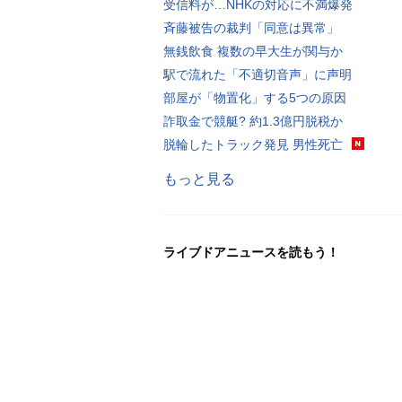
受信料が…NHKの対応に不満爆発
斉藤被告の裁判「同意は異常」
無銭飲食 複数の早大生が関与か
駅で流れた「不適切音声」に声明
部屋が「物置化」する5つの原因
詐取金で競艇? 約1.3億円脱税か
脱輪したトラック発見 男性死亡
もっと見る
ライブドアニュースを読もう！