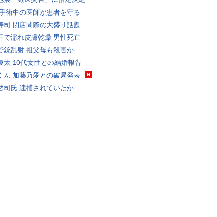
 手術中の医師が患者を守る
寿司 閉店間際の大盛り話題
汗で濡れ皮膚乾燥 男性死亡
で銃乱射 祖父母も殺害か
優太 10代女性との結婚報告
くん 加藤乃愛との破局発表
啓司氏 逮捕されていたか