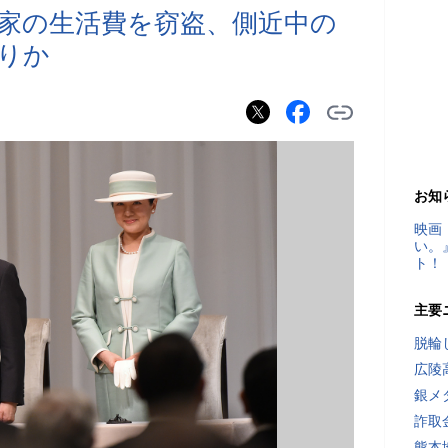
家の生活費を窃盗、側近中の
りか
お知
映画
い。
ト！
主要
脱輪
広陵
銀メ
詐取
熊本