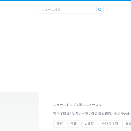
ニューストップ
国内ニュース
>
>
宮内庁職員が天皇ご一家の生活費を窃盗、側近中の側
警察
受験
人事院
公務員採用
国
雅子さま