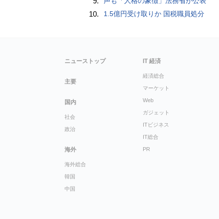
9.
声も「人格の象徴」法務省が公表
10.
1.5億円受け取りか 国税職員処分
ニューストップ
IT 経済
経済総合
主要
マーケット
Web
国内
ガジェット
社会
ITビジネス
政治
IT総合
海外
PR
海外総合
韓国
中国