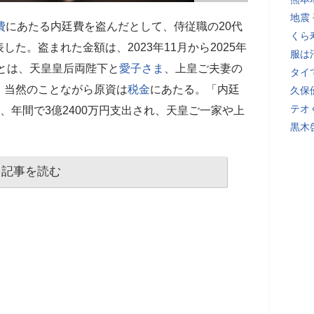
地震
費
にあたる内廷費を盗んだとして、侍従職の20代
くら
た。盗まれた金額は、2023年11月から2025年
服は
費とは、天皇皇后両陛下と
愛子さま
、上皇ご夫妻の
タイ
、当然のことながら原資は
税金
にあたる。「内廷
久保
テオ
、年間で3億2400万円支出され、天皇ご一家や上
黒木
記事を読む