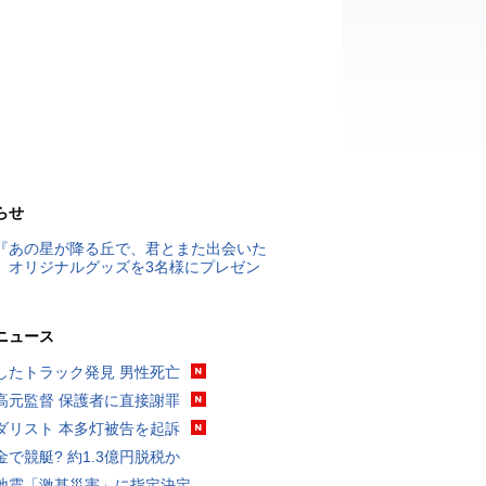
らせ
『あの星が降る丘で、君とまた出会いた
』オリジナルグッズを3名様にプレゼン
ニュース
したトラック発見 男性死亡
高元監督 保護者に直接謝罪
ダリスト 本多灯被告を起訴
金で競艇? 約1.3億円脱税か
地震「激甚災害」に指定決定