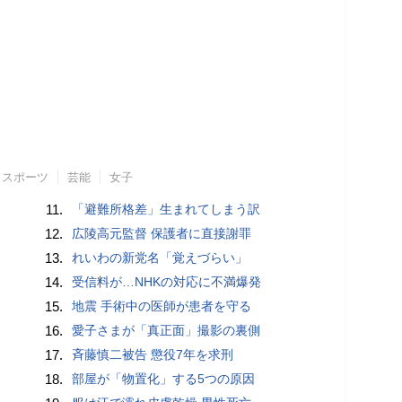
スポーツ
芸能
女子
11.
「避難所格差」生まれてしまう訳
12.
広陵高元監督 保護者に直接謝罪
13.
れいわの新党名「覚えづらい」
14.
受信料が…NHKの対応に不満爆発
15.
地震 手術中の医師が患者を守る
16.
愛子さまが「真正面」撮影の裏側
17.
斉藤慎二被告 懲役7年を求刑
18.
部屋が「物置化」する5つの原因