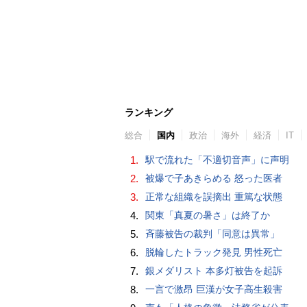
ランキング
総合
国内
政治
海外
経済
IT
1.
駅で流れた「不適切音声」に声明
2.
被爆で子あきらめる 怒った医者
3.
正常な組織を誤摘出 重篤な状態
4.
関東「真夏の暑さ」は終了か
5.
斉藤被告の裁判「同意は異常」
6.
脱輪したトラック発見 男性死亡
7.
銀メダリスト 本多灯被告を起訴
8.
一言で激昂 巨漢が女子高生殺害