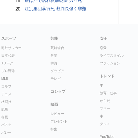
19.
服は汗で濡れ皮膚乾燥 男性死亡
20.
江別集団暴行死 裁判長強く非難
スポーツ
芸能
女子
海外サッカー
芸能総合
恋愛
日本代表
音楽
ライフスタイル
Jリーグ
韓流
ファッション
プロ野球
グラビア
トレンド
MLB
テレビ
本
ゴルフ
ゴシップ
教育・仕事
テニス
からだ
格闘技
映画
マネー
競馬
レビュー
車
相撲
プレゼント
グルメ
バスケ
特集
バレー
YouTube