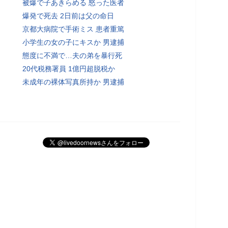
被爆で子あきらめる 怒った医者
爆発で死去 2日前は父の命日
京都大病院で手術ミス 患者重篤
小学生の女の子にキスか 男逮捕
態度に不満で…夫の弟を暴行死
20代税務署員 1億円超脱税か
未成年の裸体写真所持か 男逮捕