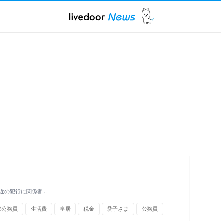
近の犯行に関係者…
家公務員
生活費
皇居
税金
愛子さま
公務員