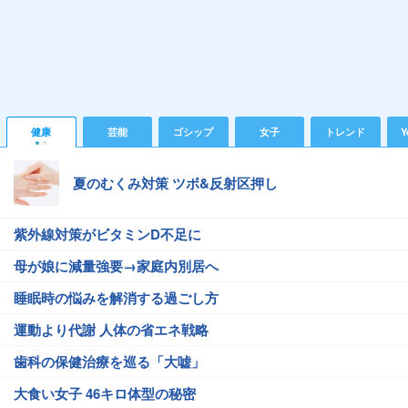
健康
芸能
ゴシップ
女子
トレンド
Y
夏のむくみ対策 ツボ&反射区押し
紫外線対策がビタミンD不足に
母が娘に減量強要→家庭内別居へ
睡眠時の悩みを解消する過ごし方
運動より代謝 人体の省エネ戦略
歯科の保健治療を巡る「大嘘」
大食い女子 46キロ体型の秘密