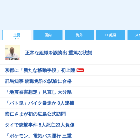
主要
国内
海外
IT 経済
ス
正常な組織を誤摘出 重篤な状態
京都に「新たな移動手段」初上陸
群馬知事 銃猟免許の試験に合格
「地震被害想定」見直し 大分県
「パト鬼」バイク暴走か 3人逮捕
悠仁さまが初の広島公式訪問
タイで銃撃事件 5人死亡23人負傷
「ポケモン」電気バス運行 三重