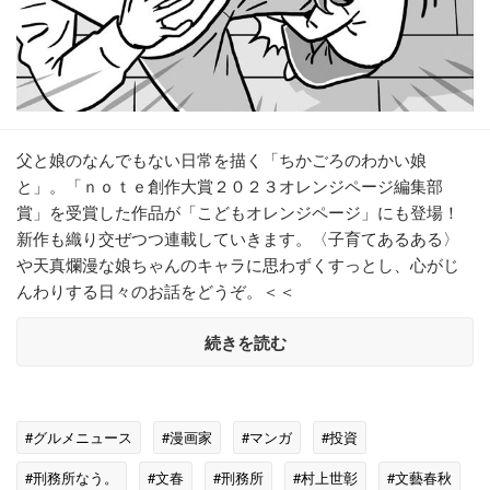
父と娘のなんでもない日常を描く「ちかごろのわかい娘
と」。「ｎｏｔｅ創作大賞２０２３オレンジページ編集部
賞」を受賞した作品が「こどもオレンジページ」にも登場！
新作も織り交ぜつつ連載していきます。〈子育てあるある〉
や天真爛漫な娘ちゃんのキャラに思わずくすっとし、心がじ
んわりする日々のお話をどうぞ。＜＜
続きを読む
#グルメニュース
#漫画家
#マンガ
#投資
#刑務所なう。
#文春
#刑務所
#村上世彰
#文藝春秋