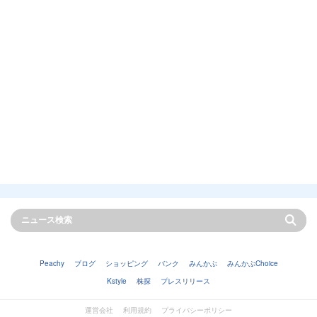
Peachy
ブログ
ショッピング
バンク
みんかぶ
みんかぶChoice
Kstyle
株探
プレスリリース
運営会社
利用規約
プライバシーポリシー