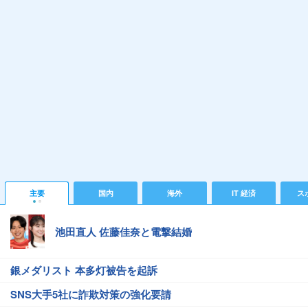
主要
国内
海外
IT 経済
ス
池田直人 佐藤佳奈と電撃結婚
銀メダリスト 本多灯被告を起訴
SNS大手5社に詐欺対策の強化要請