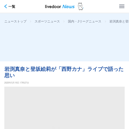
一覧
>
>
>
岩渕真奈と登
ニューストップ
スポーツニュース
国内・Jリーグニュース
岩渕真奈と登坂絵莉が「西野カナ」ライブで語った
思い
2025年5月19日 17時27分