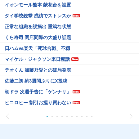
イオンモール熊本 献花台を設置
タイ学校銃撃 成績でストレスか
正常な組織を誤摘出 重篤な状態
くら寿司 閉店間際の大盛り話題
日ハムvs楽天「死球合戦」不穏
マイケル・ジャクソン来日秘話
テオくん 加藤乃愛との破局発表
佐藤二朗 約3週間ぶりにX投稿
朝ドラ 次週予告に「ゲンナリ」
ヒコロヒー 割引お握り買わない