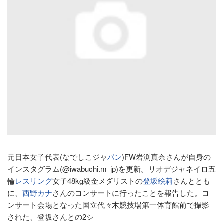
元日本女子代表(なでしこジャ
パン
)FW岩渕真奈さんが自身の
インスタグラム(@iwabuchi.m_jp)を更新。リオデジャネイロ五
輪
レスリング
女子48kg級金メダリストの
登坂絵莉
さんととも
に、
西野カナ
さんのコンサートに行ったことを報告した。コ
ンサート会場となった国立代々木競技場第一体育館前で撮影
された、登坂さんとの2シ