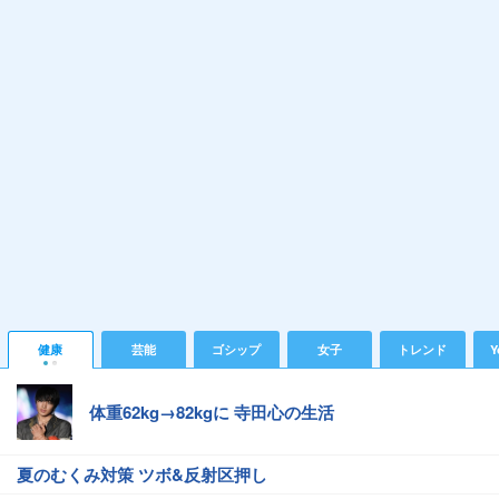
健康
芸能
ゴシップ
女子
トレンド
Y
体重62kg→82kgに 寺田心の生活
夏のむくみ対策 ツボ&反射区押し