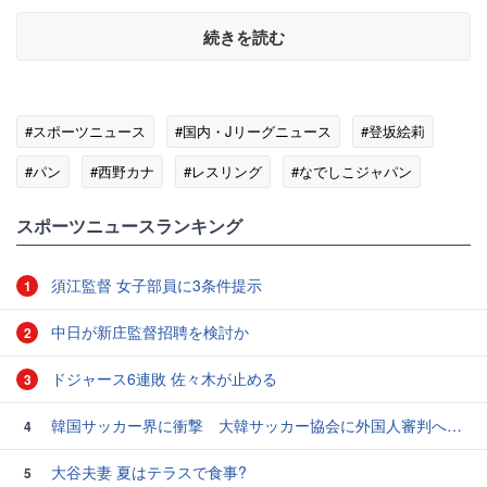
続きを読む
#スポーツニュース
#国内・Jリーグニュース
#登坂絵莉
#パン
#西野カナ
#レスリング
#なでしこジャパン
#Jリーグ
スポーツニュースランキング
須江監督 女子部員に3条件提示
1
中日が新庄監督招聘を検討か
2
ドジャース6連敗 佐々木が止める
3
韓国サッカー界に衝撃 大韓サッカー協会に外国人審判への“性的接待”疑惑 韓国メディアが報道
4
大谷夫妻 夏はテラスで食事?
5