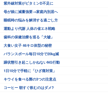
紫外線対策がビタミンD不足に
母が娘に減量強要→家庭内別居へ
睡眠時の悩みを解消する過ごし方
運動より代謝 人体の省エネ戦略
歯科の保健治療を巡る「大嘘」
大食い女子 46キロ体型の秘密
バランスボール毎日10分で20kg減
躁状態引き起こしかねないNG行動
1日10分で手軽に「ひざ痛対策」
キウイを食べる際の3つの注意点
コーヒー 朝すぐ飲むのはダメ?