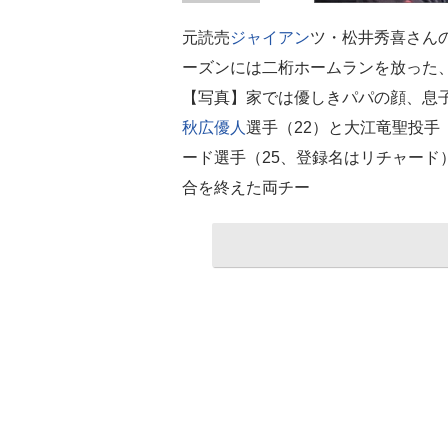
元読売
ジャイアン
ツ・松井秀喜さんの
ーズンには二桁ホームランを放った
【写真】家では優しきパパの顔、息子
秋広優人
選手（22）と大江竜聖投手
ード選手（25、登録名はリチャード
合を終えた両チー