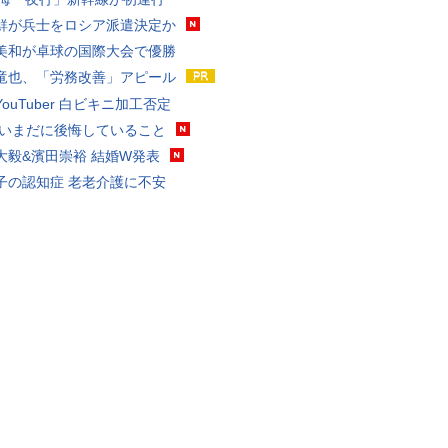
鮮が兵士をロシア派遣決定か
美和が卓球の国際大会で優勝
竜也、「労務改善」アピール
ouTuber 白ビキニ加工否定
 いまだに後悔していること
大毅&濱田崇裕 結婚W発表
子の認知症 老老介護に不安