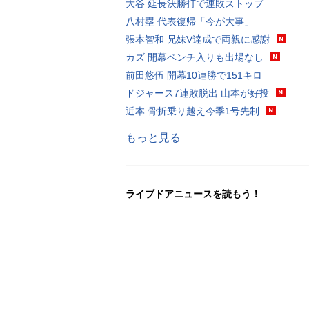
大谷 延長決勝打で連敗ストップ
八村塁 代表復帰「今が大事」
張本智和 兄妹V達成で両親に感謝
カズ 開幕ベンチ入りも出場なし
前田悠伍 開幕10連勝で151キロ
ドジャース7連敗脱出 山本が好投
近本 骨折乗り越え今季1号先制
もっと見る
ライブドアニュースを読もう！