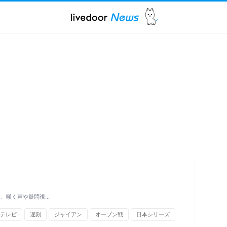
ド、嘆く声や疑問視…
テレビ
遅刻
ジャイアン
オープン戦
日本シリーズ