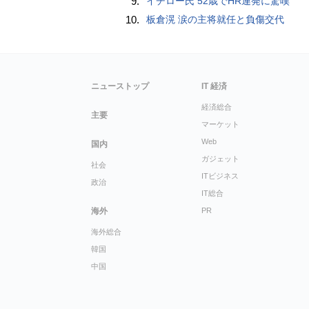
9.
イチロー氏 52歳でHR連発に驚嘆
10.
板倉滉 涙の主将就任と負傷交代
ニューストップ
IT 経済
経済総合
主要
マーケット
Web
国内
ガジェット
社会
ITビジネス
政治
IT総合
海外
PR
海外総合
韓国
中国