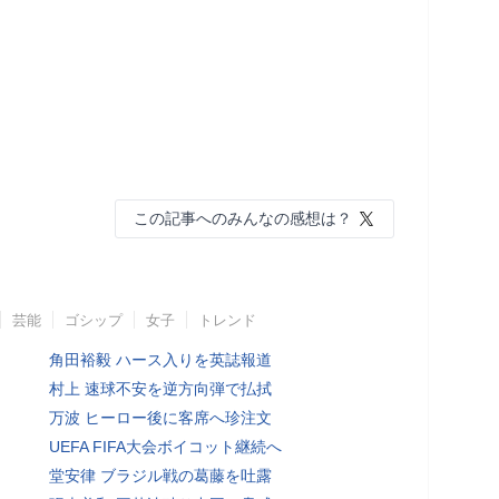
この記事へのみんなの感想は？
芸能
ゴシップ
女子
トレンド
角田裕毅 ハース入りを英誌報道
村上 速球不安を逆方向弾で払拭
万波 ヒーロー後に客席へ珍注文
UEFA FIFA大会ボイコット継続へ
堂安律 ブラジル戦の葛藤を吐露