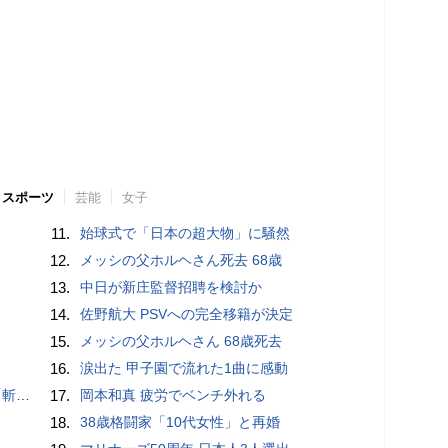
スポーツ
芸能
女子
11.
始球式で「日本の超大物」に騒然
12.
メッシの父ホルヘさん死去 68歳
13.
中日が新庄監督招聘を検討か
14.
佐野航大 PSVへの完全移籍が決定
15.
メッシの父ホルヘさん 68歳死去
16.
涙出た 甲子園で流れた1曲に感動
いるよう」
17.
岡本和真 疲労でベンチ外れる
18.
38歳格闘家「10代女性」と再婚