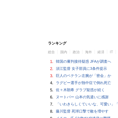
ランキング
総合
国内
政治
海外
経済
IT
1.
韓国の審判接待疑惑 JFAが調査へ
2.
須江監督 女子部員に3条件提示
3.
巨人のベテラン左腕が「密会」か
4.
ラグビー選手が熱中症で倒れ死亡
5.
佐々木朗希 グラブ疑惑が続く
6.
ヌートバー 山本の気遣いに感謝
7.
「いわきらしくていいな、可愛い」「斬新」初出場初勝利の東日本国際大昌平、アルプス彩ったフラダンス部の応援に反響 部員は感無量「夢を見て
8.
藤川監督 死球口撃で敵を増やす