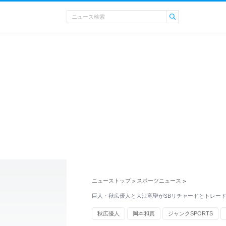
ニューストップ
スポーツニュース
>
>
巨人・秋広優人と大江竜聖がSBリチャードとトレー
秋広優人
岡本和真
ジャンクSPORTS
阿部慎之助