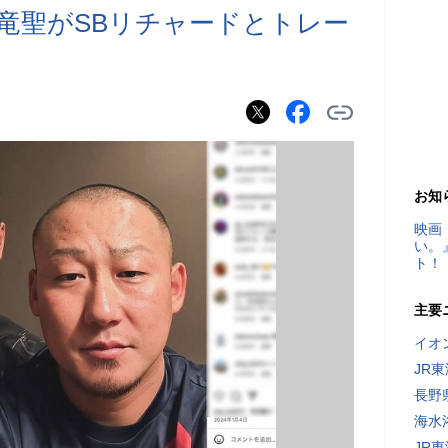
竜聖がSBリチャードとトレー
お知
映画
い。
ト！
主要
イオ
JR
長野
海水
JR