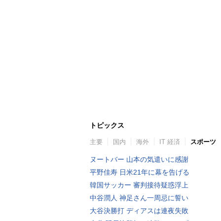
トピックス
主要
国内
海外
IT 経済
スポーツ
ヌートバー 山本の気遣いに感謝
平野佳寿 日米21年に幕を告げる
韓国サッカー 審判接待疑惑浮上
中谷潤人 神足さん一周忌に誓い
大谷決勝打 ディアスは連夜失敗