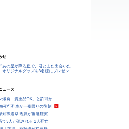
らせ
『あの星が降る丘で、君とまた出会いた
』オリジナルグッズを3名様にプレゼン
ニュース
ン爆発「貴重品OK」と許可か
東海夜行列車が一夜限りの復刻
県知事選挙 現職が当選確実
浴で3人が流される 1人死亡
東海「夜行」新幹線が初運行