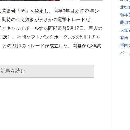
北朝
背番号「55」を継承し、高卒3年目の2023年シ
張本
、期待の生え抜きがまさかの電撃トレードだ。
藤原
とキャッチボールする阿部監督5月12日、巨人の
人気Y
（26）、福岡ソフトバンクホークスの砂川リチャ
有吉
重岡
）との2対1のトレードが成立した。開幕から36試
パー
記事を読む