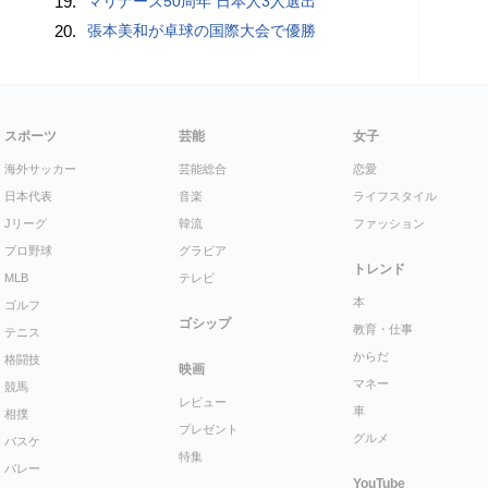
19.
マリナーズ50周年 日本人3人選出
20.
張本美和が卓球の国際大会で優勝
スポーツ
芸能
女子
海外サッカー
芸能総合
恋愛
日本代表
音楽
ライフスタイル
Jリーグ
韓流
ファッション
プロ野球
グラビア
トレンド
MLB
テレビ
本
ゴルフ
ゴシップ
教育・仕事
テニス
からだ
格闘技
映画
マネー
競馬
レビュー
車
相撲
プレゼント
グルメ
バスケ
特集
バレー
YouTube