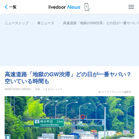
一覧
>
>
高速道路「地獄のGW渋滞」どの日が一番ヤバい？
ニューストップ
車ニュース
高速道路「地獄のGW渋滞」どの日が一番ヤバい？
空いている時間も
2025年4月25日 16時40分
写真：くるまのニュース
by ライブドアニュース編集部