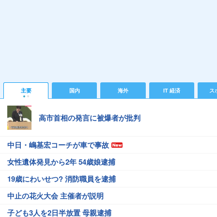
主要
国内
海外
IT 経済
ス
高市首相の発言に被爆者が批判
中日・嶋基宏コーチが車で事故
女性遺体発見から2年 54歳娘逮捕
19歳にわいせつ? 消防職員を逮捕
中止の花火大会 主催者が説明
子ども3人を2日半放置 母親逮捕