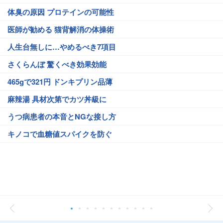
体臭の原因 プロテインの可能性
医師が勧める 猫背解消の体操術
人生台無しに…やめるべき7項目
さくらんぼ 驚くべき効果効能
465gで321円 ドンキプリン品薄
麻辣湯 具材次第でカツ丼級に
うつ病患者の本音とNGな接し方
キノコで血糖値スパイクを防ぐ