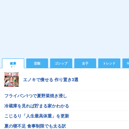
健康
芸能
ゴシップ
女子
トレンド
Y
エノキで痩せる 作り置き3選
フライパン1つで夏野菜焼き浸し
冷蔵庫を見れば貯まる家かわかる
こじるり「人生最高体重」を更新
夏の寝不足 食事制限でも太る訳