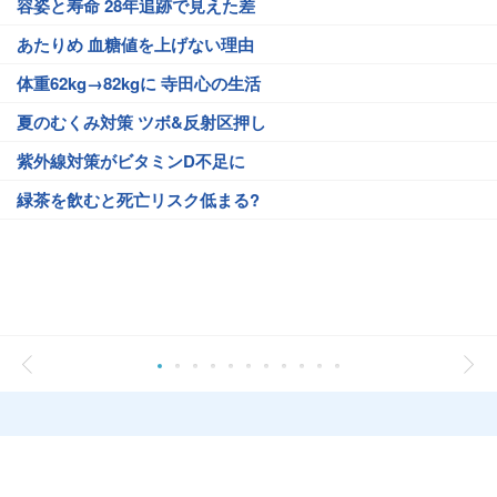
容姿と寿命 28年追跡で見えた差
あたりめ 血糖値を上げない理由
体重62kg→82kgに 寺田心の生活
夏のむくみ対策 ツボ&反射区押し
紫外線対策がビタミンD不足に
緑茶を飲むと死亡リスク低まる?