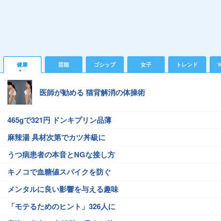
健康
芸能
ゴシップ
女子
トレンド
Y
医師が勧める 猫背解消の体操術
465gで321円 ドンキプリン品薄
麻辣湯 具材次第でカツ丼級に
うつ病患者の本音とNGな接し方
キノコで血糖値スパイクを防ぐ
メンタルに良い影響を与える趣味
「モテるためのヒント」326人に