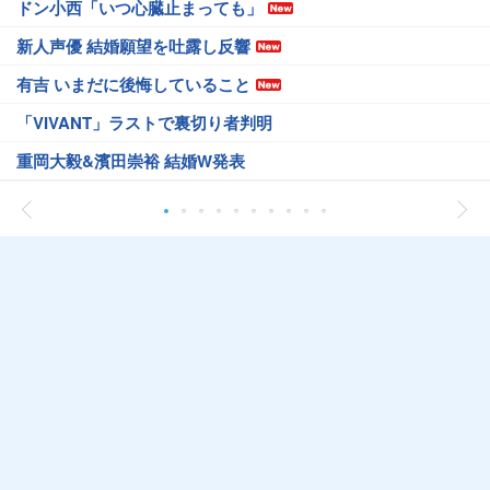
ドン小西「いつ心臓止まっても」
新人声優 結婚願望を吐露し反響
有吉 いまだに後悔していること
「VIVANT」ラストで裏切り者判明
重岡大毅&濱田崇裕 結婚W発表