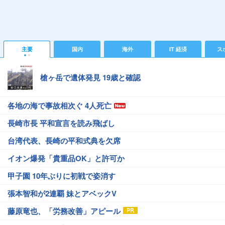
主要
国内
海外
IT 経済
ス
槍ヶ岳で遺体発見 19歳と確認
各地の海で事故相次ぐ 4人死亡
長崎市長 平和宣言を読み飛ばし
台湾代表、長崎の平和式典を欠席
イオン爆発「貴重品OK」と許可か
甲子園 10年ぶりに初戦で姿消す
張本智和が2連覇 妹とアベックV
藤原竜也、「労務改善」アピール