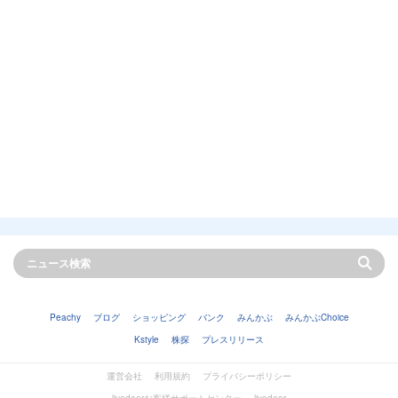
Peachy
ブログ
ショッピング
バンク
みんかぶ
みんかぶChoice
Kstyle
株探
プレスリリース
運営会社
利用規約
プライバシーポリシー