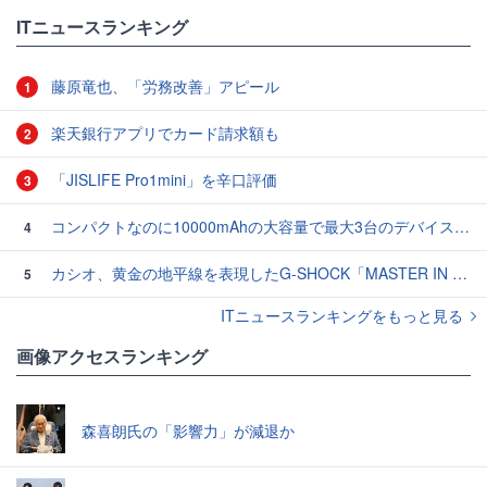
ITニュースランキング
藤原竜也、「労務改善」アピール
1
楽天銀行アプリでカード請求額も
2
「JISLIFE Pro1mini」を辛口評価
3
コンパクトなのに10000mAhの大容量で最大3台のデバイスを同時充電できる半固体モバイルバッテリー「SMARTCOBY Pro SLIM SS」レビュー
4
カシオ、黄金の地平線を表現したG-SHOCK「MASTER IN HORIZON GOLD」3モデル
5
ITニュースランキングをもっと見る
画像アクセスランキング
森喜朗氏の「影響力」が減退か