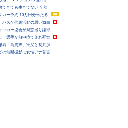
線できても生きてない 辛辣
タカー予約 10万円分当たる
、バスケ代表活動の思い激白
サッカー協会が疑惑巡り謝罪
ビー選手が熱中症で倒れ死亡
忠義「鳥貴族」実父と初共演
での無断撮影に女性アナ苦言