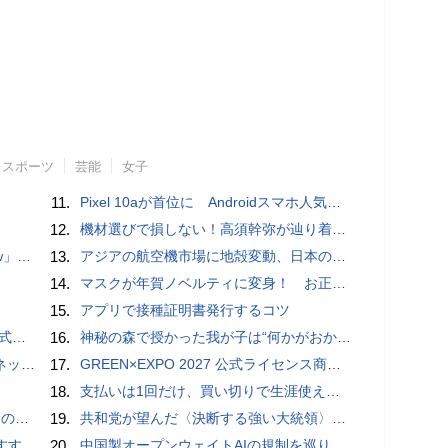
スポーツ
芸能
女子
11.
Pixel 10aが首位に Androidスマホ人気ランキングTOP10 2026/8/8
12.
機材選びで損しない！高須幹弥が辿り着いた「大当り」の神マイクとは
言われる？
13.
アジアの航空機市場に地殻変動、日本のサプライヤーに影響も
14.
マスクが年賀ノベルティに変身！ お正月特別パッケージの注文受付開始
15.
アプリで接種証明書発行するコツ
レビュー
16.
神秘の森で授かった我が子は“何かがおかしい”『ナイトボーン -夜哭-』本編映像解禁 母の絶叫顔うちわが全国の劇場に［ホラー通信］
秋の陣】
17.
GREEN×EXPO 2027 公式ライセンス商品！初の「トゥンクトゥンク」公式LINEスタンプ、販売開始
18.
支払いは1回だけ、買い切りで生涯使えるプランがあるオンラインストレージ4選
間いらず
19.
共和党が望んだ〈決断する強い大統領〉が統治するアメリカの到来──「アメリカン・ドッペルゲンガー」by 池田純一#14
UIDE
20.
中国製オープンウェイトAIの規制を巡り、シリコンバレーで意見が二分