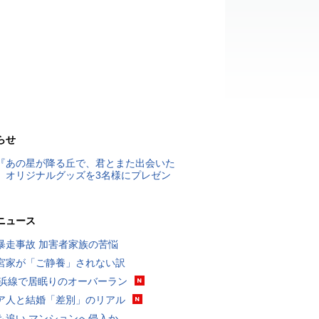
らせ
『あの星が降る丘で、君とまた出会いた
』オリジナルグッズを3名様にプレゼン
ニュース
暴走事故 加害者家族の苦悩
宮家が「ご静養」されない訳
横浜線で居眠りのオーバーラン
ア人と結婚「差別」のリアル
も追い マンションへ侵入か