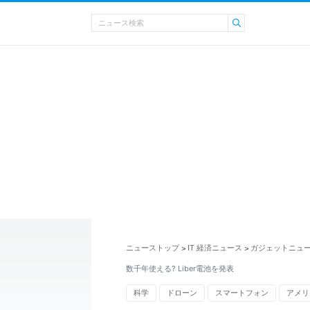
ニューストップ
IT 経済ニュース
ガジェットニュ
>
>
数千年使える? Liber電池を発表
科学
ドローン
スマートフォン
アメリ
ペースメーカー