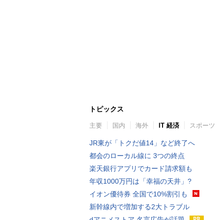
トピックス
主要
国内
海外
IT 経済
スポーツ
JR東が「トクだ値14」など終了へ
都会のローカル線に 3つの終点
楽天銀行アプリでカード請求額も
年収1000万円は「幸福の天井」?
イオン優待券 全国で10%割引も
新幹線内で増加する2大トラブル
dアニメストア 名言広告が話題