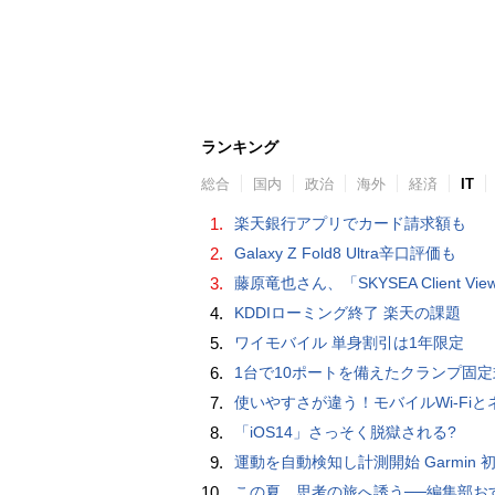
ランキング
総合
国内
政治
海外
経済
IT
1.
楽天銀行アプリでカード請求額も
2.
Galaxy Z Fold8 Ultra辛口評価も
3.
藤原竜也さん、「SKYSEA Client View」新CMで「AI労務改善」をアピール 働き方をAIが分析したら「すぐに休んで」と
4.
KDDIローミング終了 楽天の課題
5.
ワイモバイル 単身割引は1年限定
6.
1台で10ポートを備えたクランプ固定式電源タップ「Anker Nano Power Strip (10-in-1, 70W, クランプ式)」
7.
使いやすさが違う！モバイルWi-FiとネットHDD【PC-DIY 
8.
「iOS14」さっそく脱獄される?
9.
運動を自動検知し計測開始 Garmin 初のスマートバンドを発売 10日間のロングバッテリーで手
10.
この夏、思考の旅へ誘う──編集部おすすめの7冊：WIRED BOOK G