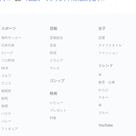
スポーツ
芸能
女子
海外サッカー
芸能総合
恋愛
日本代表
音楽
ライフスタイル
Jリーグ
韓流
ファッション
プロ野球
グラビア
トレンド
MLB
テレビ
本
ゴルフ
ゴシップ
教育・仕事
テニス
からだ
格闘技
映画
マネー
競馬
レビュー
車
相撲
プレゼント
グルメ
バスケ
特集
バレー
YouTube
フィギュア