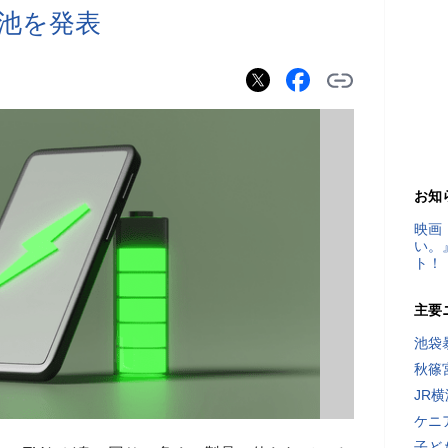
電池を発表
お知
映画
い。
ト！
主要
池袋
秋篠
JR
ケニ
子ど