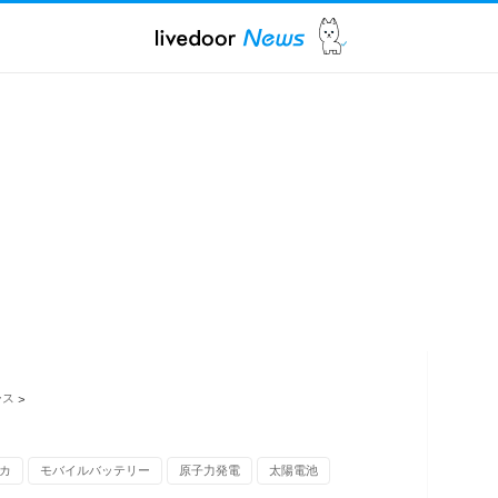
ース
>
カ
モバイルバッテリー
原子力発電
太陽電池