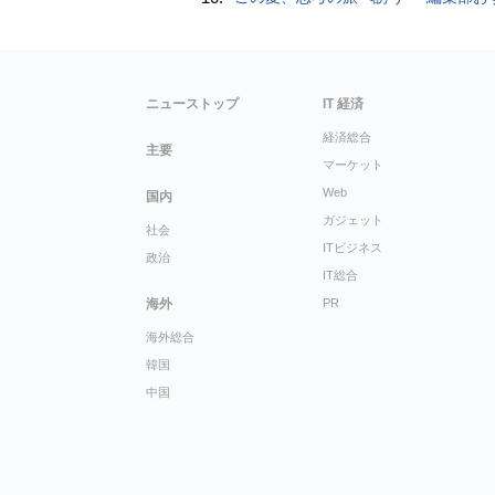
ニューストップ
IT 経済
経済総合
主要
マーケット
Web
国内
ガジェット
社会
ITビジネス
政治
IT総合
海外
PR
海外総合
韓国
中国