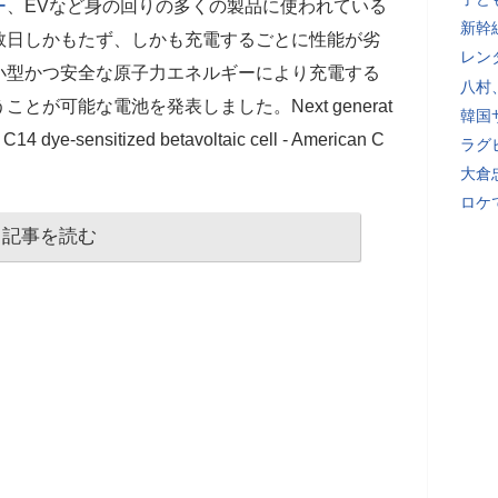
ー
、EVなど身の回りの多くの製品に使われている
新幹
数日しかもたず、しかも充電するごとに性能が劣
レン
小型かつ安全な原子力エネルギーにより充電する
八村
が可能な電池を発表しました。Next generat
韓国
le C14 dye-sensitized betavoltaic cell - American C
ラグ
大倉
ロケ
記事を読む