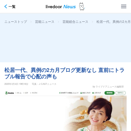
一覧
>
>
>
松居一代、異例の2カ月
ニューストップ
芸能ニュース
芸能総合ニュース
松居一代、異例の2カ月ブログ更新なし 直前にトラ
ブル報告で心配の声も
2025年3月4日 19時18分
写真：J-CASTニュース
by ライブドアニュース編集部