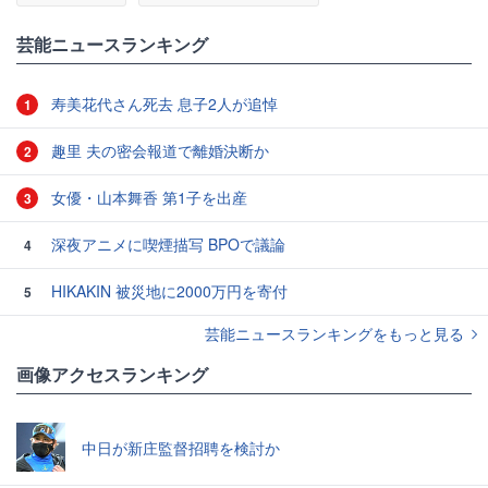
芸能ニュースランキング
寿美花代さん死去 息子2人が追悼
1
趣里 夫の密会報道で離婚決断か
2
女優・山本舞香 第1子を出産
3
深夜アニメに喫煙描写 BPOで議論
4
HIKAKIN 被災地に2000万円を寄付
5
芸能ニュースランキングをもっと見る
画像アクセスランキング
中日が新庄監督招聘を検討か