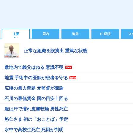
主要
国内
海外
IT 経済
ス
正常な組織を誤摘出 重篤な状態
敷地内で義父はねる 意識不明
地震 手術中の医師が患者を守る
広陵の暴力問題 元監督が陳謝
石川の最低賃金 国の目安上回る
服は汗で濡れ皮膚乾燥 男性死亡
悠仁さま 初の「おことば」予定
水中で高校生死亡 死因が判明