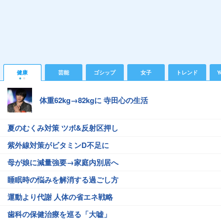
健康
芸能
ゴシップ
女子
トレンド
Y
体重62kg→82kgに 寺田心の生活
夏のむくみ対策 ツボ&反射区押し
紫外線対策がビタミンD不足に
母が娘に減量強要→家庭内別居へ
睡眠時の悩みを解消する過ごし方
運動より代謝 人体の省エネ戦略
歯科の保健治療を巡る「大嘘」