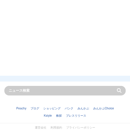
Peachy
ブログ
ショッピング
バンク
みんかぶ
みんかぶChoice
Kstyle
株探
プレスリリース
運営会社
利用規約
プライバシーポリシー