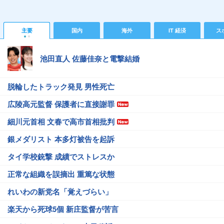
主要
国内
海外
IT 経済
ス
池田直人 佐藤佳奈と電撃結婚
脱輪したトラック発見 男性死亡
広陵高元監督 保護者に直接謝罪
細川元首相 文春で高市首相批判
銀メダリスト 本多灯被告を起訴
タイ学校銃撃 成績でストレスか
正常な組織を誤摘出 重篤な状態
れいわの新党名「覚えづらい」
楽天から死球5個 新庄監督が苦言