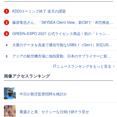
KDDIローミング終了 楽天の課題
1
藤原竜也さん、「SKYSEA Client View」新CMで「AI労務改善」をアピール 働き方をAIが分析したら「すぐに休んで」と言われる？
2
GREEN×EXPO 2027 公式ライセンス商品！初の「トゥンクトゥンク」公式LINEスタンプ、販売開始
3
大量のデータを高速で通信可能なUSB3.1（Gen1）対応USB TypeC - USB TypeAケーブル
4
アジアの航空機市場に地殻変動、日本のサプライヤーに影響も
5
ITニュースランキングをもっと見る
画像アクセスランキング
中日が新庄監督招聘を検討か
重盛さと美、セクシーな日焼け跡チラ見せ