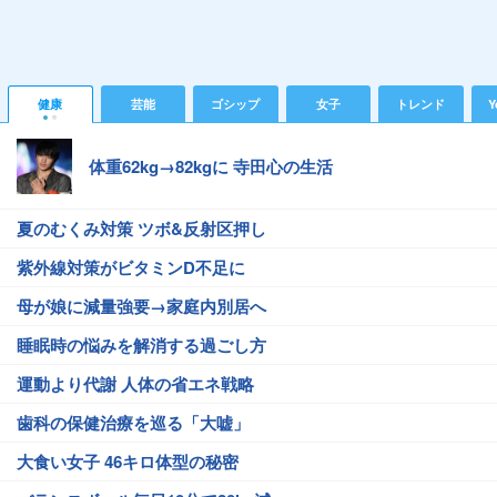
健康
芸能
ゴシップ
女子
トレンド
Y
体重62kg→82kgに 寺田心の生活
夏のむくみ対策 ツボ&反射区押し
紫外線対策がビタミンD不足に
母が娘に減量強要→家庭内別居へ
睡眠時の悩みを解消する過ごし方
運動より代謝 人体の省エネ戦略
歯科の保健治療を巡る「大嘘」
大食い女子 46キロ体型の秘密