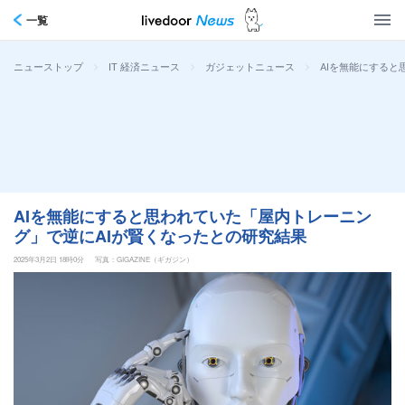
一覧
>
>
>
AIを無能にすると
ニューストップ
IT 経済ニュース
ガジェットニュース
AIを無能にすると思われていた「屋内トレーニン
グ」で逆にAIが賢くなったとの研究結果
2025年3月2日 18時0分
写真：GIGAZINE（ギガジン）