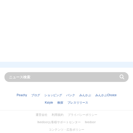
Peachy
ブログ
ショッピング
バンク
みんかぶ
みんかぶChoice
Kstyle
株探
プレスリリース
運営会社
利用規約
プライバシーポリシー
livedoorお客様サポートセンター
livedoor
コンテンツ・広告ポリシー