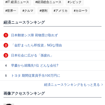
#IT 経済ニュース
#経済総合ニュース
#シビック
#世界一
#クルマ
#便利
#アメリカ
#カローラ
#スプリンター
経済ニュースランキング
日本郵便シス障 荷物受け取れず
1
「金貯まったら即投資」NGな理由
2
日本社会に広がる「孫疲れ」
3
早慶から就職先1位 どんな会社?
4
トヨタ 期間従業員手当100万円に
5
経済ニュースランキングをもっと見る
画像アクセスランキング