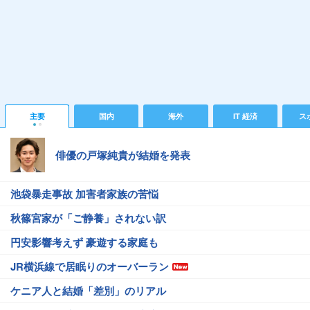
主要
国内
海外
IT 経済
ス
俳優の戸塚純貴が結婚を発表
池袋暴走事故 加害者家族の苦悩
秋篠宮家が「ご静養」されない訳
円安影響考えず 豪遊する家庭も
JR横浜線で居眠りのオーバーラン
ケニア人と結婚「差別」のリアル