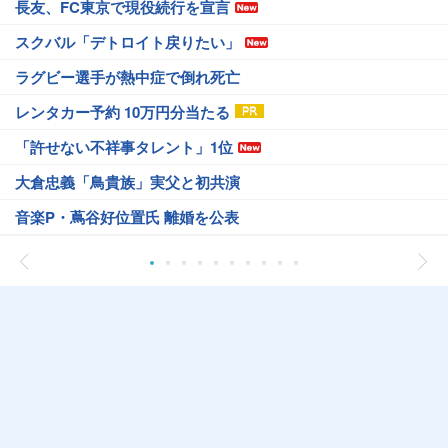
長友、FC東京で現役続行を宣言
スクバル「デトロイト戻りたい」
ラグビー選手が熱中症で倒れ死亡
レンタカー予約 10万円分当たる
「許せない不祥事タレント」1位
大倉忠義「鳥貴族」実父と初共演
音楽P・蔦谷好位置氏 離婚を公表