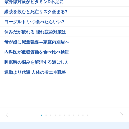
紫外線対策がビタミンD不足に
緑茶を飲むと死亡リスク低まる?
ヨーグルト いつ食べたらいい?
休みだが疲れる 隠れ疲労対策は
母が娘に減量強要→家庭内別居へ
内科医が低糖質麺を食べ比べ検証
睡眠時の悩みを解消する過ごし方
運動より代謝 人体の省エネ戦略