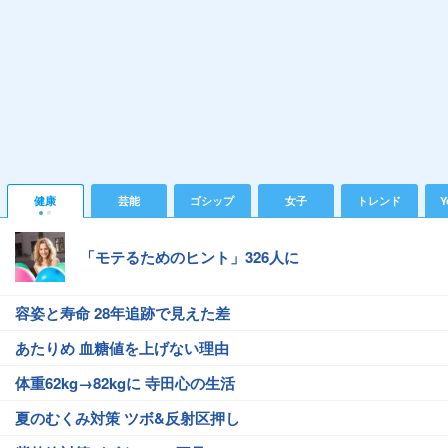
健康
芸能
ゴシップ
女子
トレンド
Y
「モテるためのヒント」326人に
容姿と寿命 28年追跡で見えた差
あたりめ 血糖値を上げない理由
体重62kg→82kgに 寺田心の生活
夏のむくみ対策 ツボ&反射区押し