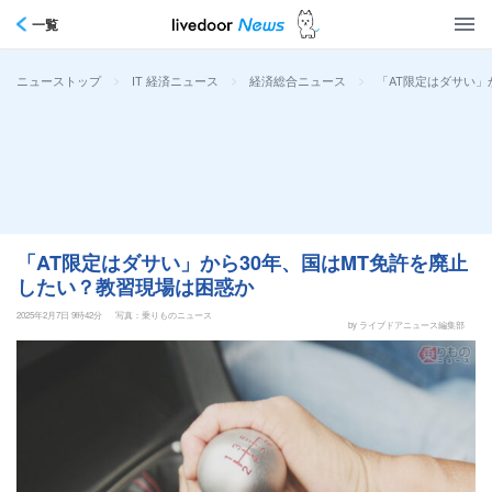
一覧
>
>
>
「AT限定はダサい」
ニューストップ
IT 経済ニュース
経済総合ニュース
「AT限定はダサい」から30年、国はMT免許を廃止
したい？教習現場は困惑か
2025年2月7日 9時42分
写真：乗りものニュース
by ライブドアニュース編集部