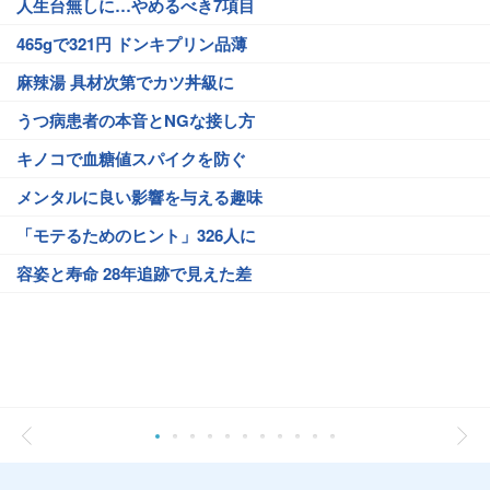
人生台無しに…やめるべき7項目
465gで321円 ドンキプリン品薄
麻辣湯 具材次第でカツ丼級に
うつ病患者の本音とNGな接し方
キノコで血糖値スパイクを防ぐ
メンタルに良い影響を与える趣味
「モテるためのヒント」326人に
容姿と寿命 28年追跡で見えた差