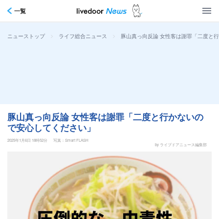
一覧
>
>
豚山真っ向反論 女性客は謝罪「二度と
ニューストップ
ライフ総合ニュース
豚山真っ向反論 女性客は謝罪「二度と行かないの
で安心してください」
2025年1月6日 18時52分
写真：Smart FLASH
by ライブドアニュース編集部