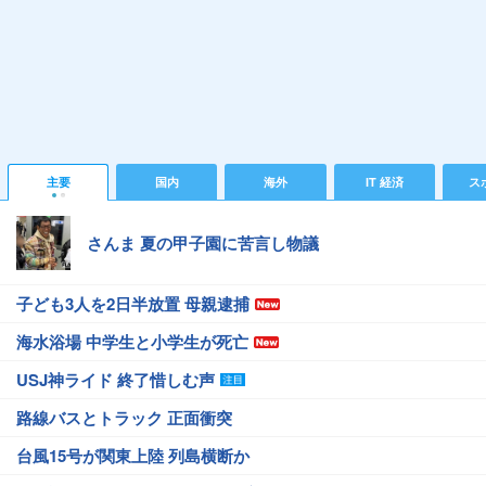
主要
国内
海外
IT 経済
ス
さんま 夏の甲子園に苦言し物議
子ども3人を2日半放置 母親逮捕
海水浴場 中学生と小学生が死亡
USJ神ライド 終了惜しむ声
路線バスとトラック 正面衝突
台風15号が関東上陸 列島横断か