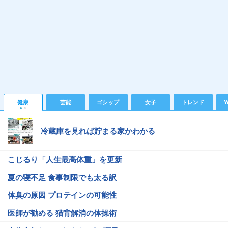
健康
芸能
ゴシップ
女子
トレンド
Y
冷蔵庫を見れば貯まる家かわかる
こじるり「人生最高体重」を更新
夏の寝不足 食事制限でも太る訳
体臭の原因 プロテインの可能性
医師が勧める 猫背解消の体操術