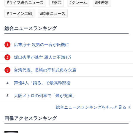
#ライフ総合ニュース
#謝罪
#クレーム
#性差別
#ラーメン二郎
#時事ニュース
総合ニュースランキング
広末涼子 次男の一言が転機に
1
坂口杏里が逃亡 恩人に不満も?
2
台湾代表、長崎の平和式典を欠席
3
声優4人「踊る」で最高幹部役
4
大阪メトロの列車で「煙が充満」
5
総合ニュースランキングをもっと見る
画像アクセスランキング